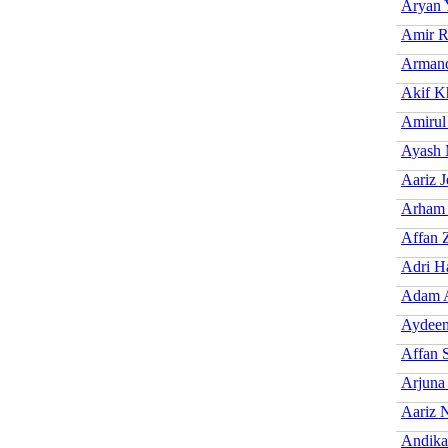
Aryan 
Amir R
Armand
Akif K
Amirul
Ayash 
Aariz J
Arham 
Affan Z
Adri H
Adam 
Aydeen
Affan 
Arjuna
Aariz N
Andika