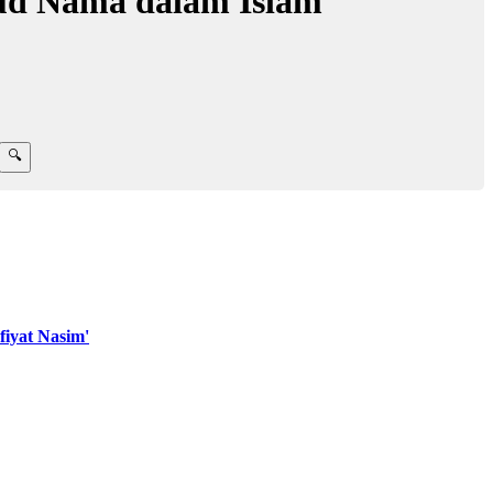
ud Nama dalam Islam
iyat Nasim'