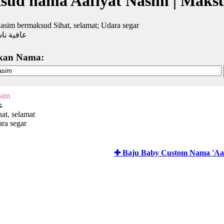
sud nama Aafiyat Nasim | Maks
asim bermaksud Sihat, selamat; Udara segar
عافية نا
kan Nama:
sim
ع
hat, selamat
ra segar
✚ Baju Baby Custom Nama 'Aaf