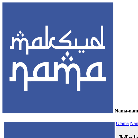
Nama-nam
≡
Utama
Nam