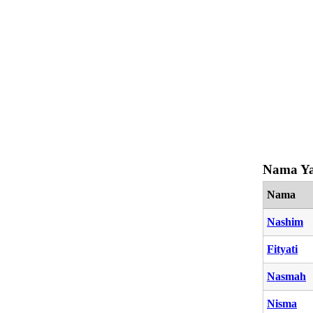
Nama Ya
Nama
Nashim
Fityati
Nasmah
Nisma