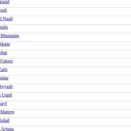
Yazid
usli
 Naail
halis
 Mustaqim
Matin
ebat
Faleeq
afri
aidar
Ayyash
 Uqail
Sayf
 Mateen
ufail
 Arjuna