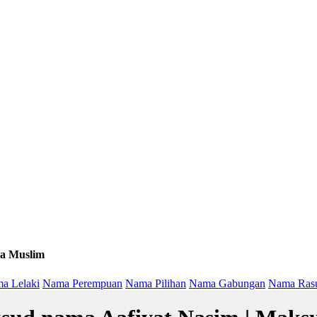
a Muslim
a Lelaki
Nama Perempuan
Nama Pilihan
Nama Gabungan
Nama Ras