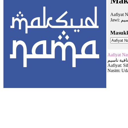
Mak
Aafiyat N
Jawi:
سيم
Masuk
Aafiyat Na
افية ناسيم
Aafiyat: Si
Nasim: Uda