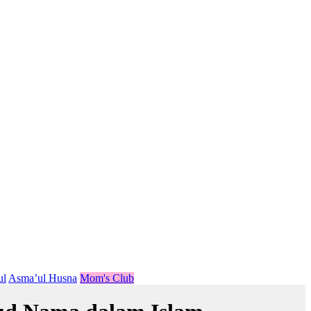
ul
Asma’ul Husna
Mom's Club