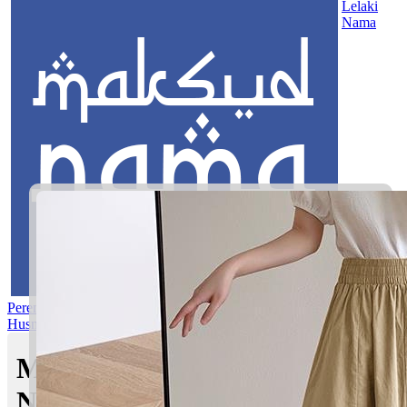
Lelaki
Nama
Perempuan
Nama Pilihan
Nama Gabungan
Nama Rasul
Asma’ul
Husna
Mom's Club
Maksud nama Aimy
Nadhifah | Maksud Nama