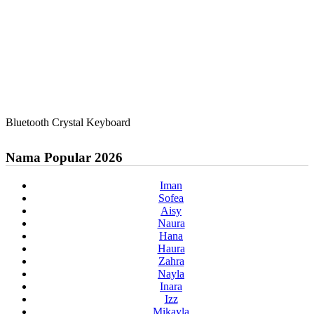
Bluetooth Crystal Keyboard
Nama Popular 2026
Iman
Sofea
Aisy
Naura
Hana
Haura
Zahra
Nayla
Inara
Izz
Mikayla