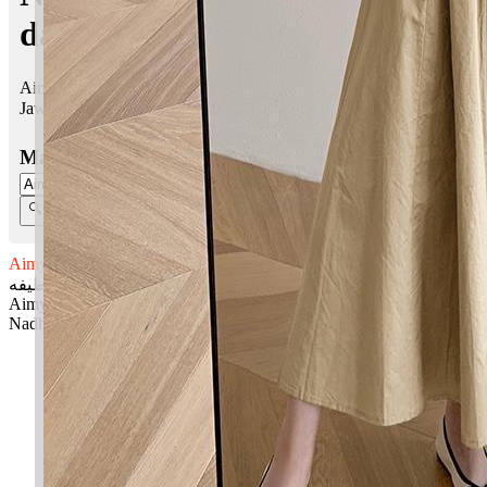
dalam Islam
Aimy Nadhifah bermaksud Keberkatan; Bersih
Jawi:
أيمي نظيفه
Masukkan Nama:
Aimy Nadhifah
أيمي نظيفه
Aimy: Keberkatan
Nadhifah: Bersih
✚ Baju Baby Custom Nama 'Aimy Nadhifah'