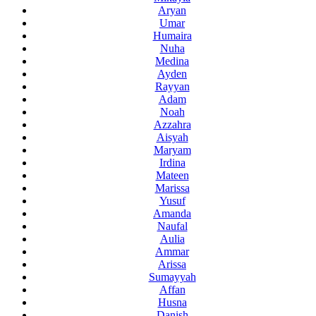
Aryan
Umar
Humaira
Nuha
Medina
Ayden
Rayyan
Adam
Noah
Azzahra
Aisyah
Maryam
Irdina
Mateen
Marissa
Yusuf
Amanda
Naufal
Aulia
Ammar
Arissa
Sumayyah
Affan
Husna
Danish