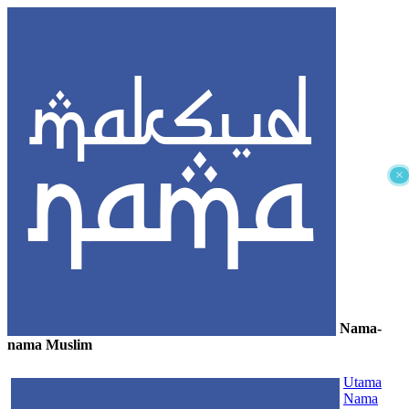
×
Nama-
nama Muslim
≡
Utama
Nama