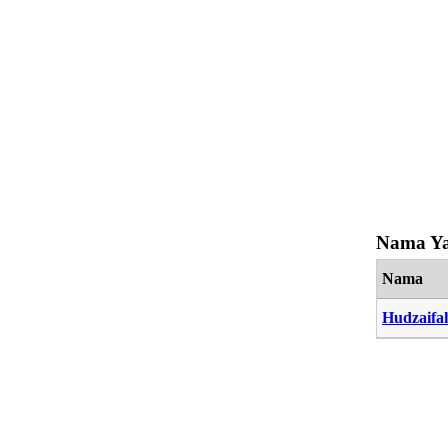
Nama Ya
Nama
Hudzaifa