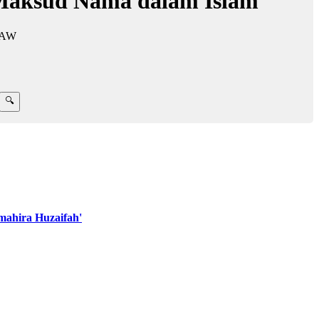
Maksud Nama dalam Islam
 SAW
ahira Huzaifah'