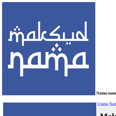
Nama-nam
≡
Utama
Nam