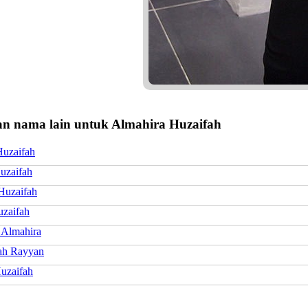
n nama lain untuk Almahira Huzaifah
uzaifah
uzaifah
uzaifah
uzaifah
 Almahira
ah Rayyan
uzaifah