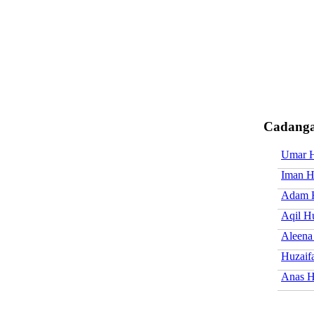
Cadanga
Umar H
Iman H
Adam H
Aqil H
Aleena
Huzaif
Anas H