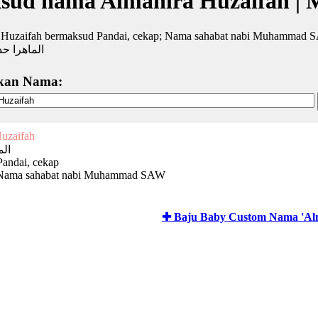
sud nama Almahira Huzaifah | 
 Huzaifah bermaksud Pandai, cekap; Nama sahabat nabi Muhammad
الماهرا حذ
kan Nama:
uzaifah
الم
Pandai, cekap
 Nama sahabat nabi Muhammad SAW
✚ Baju Baby Custom Nama 'Alm