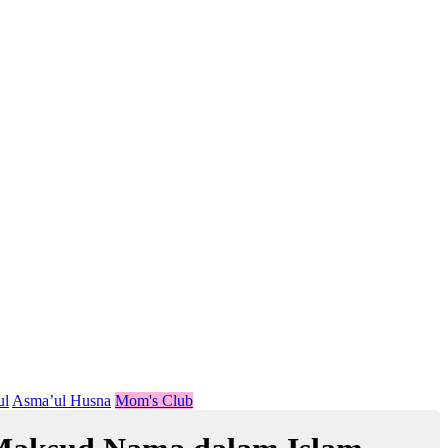
ul
Asma’ul Husna
Mom's Club