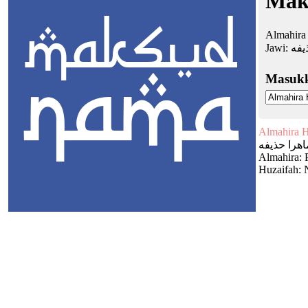
Mak
Almahira
Jawi:
يفه
Masuk
Almahira H
اهرا حذيفه
Almahira: 
Huzaifah: