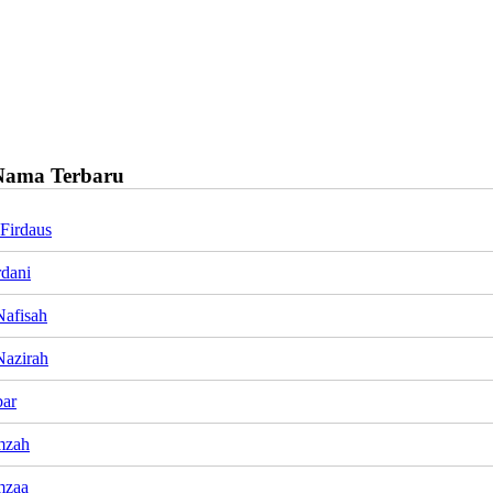
Nama Terbaru
Firdaus
rdani
afisah
azirah
bar
mzah
mzaa