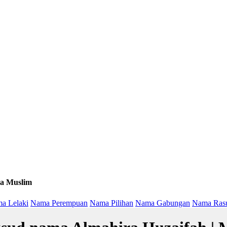
a Muslim
a Lelaki
Nama Perempuan
Nama Pilihan
Nama Gabungan
Nama Ras