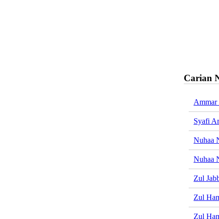
Carian 
Ammar 
Syafi A
Nuhaa N
Nuhaa N
Zul Jab
Zul Ha
Zul Ha