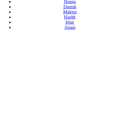
Husna
Danish
Maleeq
Harith
Irfan
Anaqi