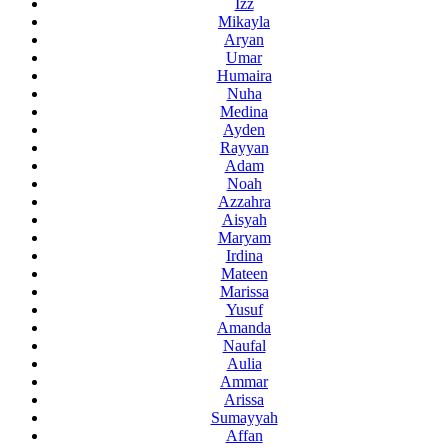
Izz
Mikayla
Aryan
Umar
Humaira
Nuha
Medina
Ayden
Rayyan
Adam
Noah
Azzahra
Aisyah
Maryam
Irdina
Mateen
Marissa
Yusuf
Amanda
Naufal
Aulia
Ammar
Arissa
Sumayyah
Affan