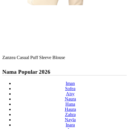
Zanzea Casual Puff Sleeve Blouse
Nama Popular 2026
Iman
Sofea
Aisy
Naura
Hana
Haura
Zahra
Nayla
Inara