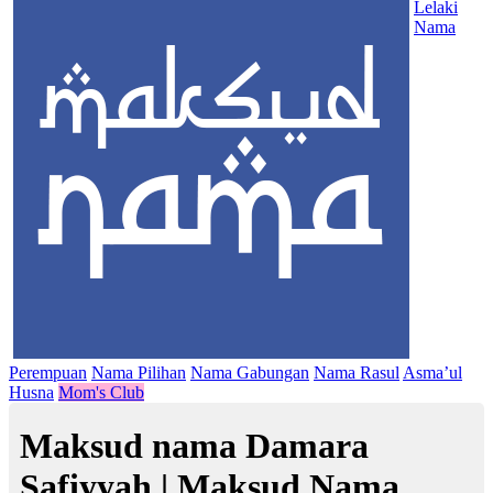
Lelaki
Nama
Perempuan
Nama Pilihan
Nama Gabungan
Nama Rasul
Asma’ul
Husna
Mom's Club
Maksud nama Damara
Safiyyah | Maksud Nama