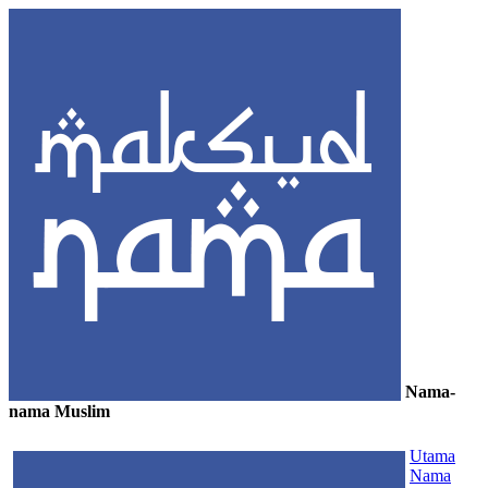
Nama-
nama Muslim
≡
Utama
Nama