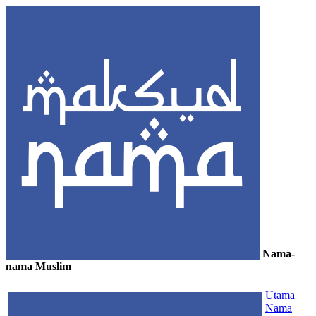
Nama-
nama Muslim
≡
Utama
Nama