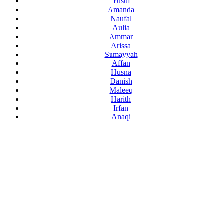
Yusuf
Amanda
Naufal
Aulia
Ammar
Arissa
Sumayyah
Affan
Husna
Danish
Maleeq
Harith
Irfan
Anaqi