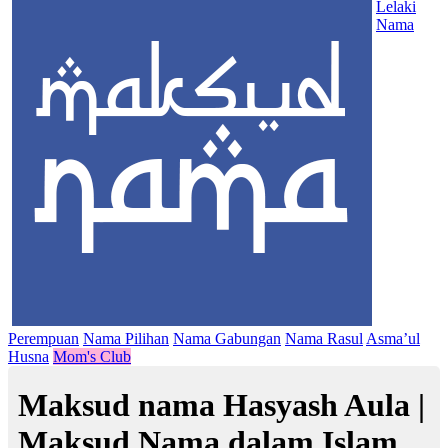
Lelaki
Nama
Perempuan
Nama Pilihan
Nama Gabungan
Nama Rasul
Asma’ul
Husna
Mom's Club
Maksud nama Hasyash Aula |
Maksud Nama dalam Islam