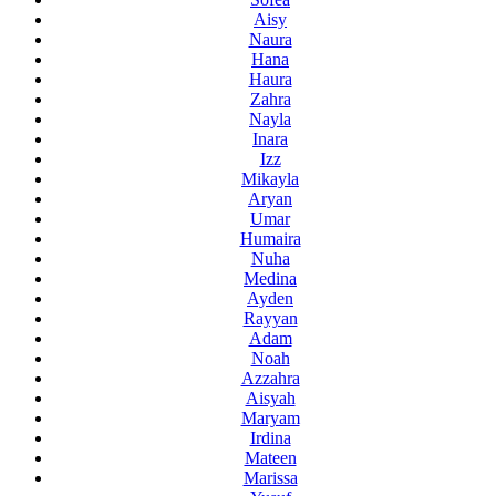
Aisy
Naura
Hana
Haura
Zahra
Nayla
Inara
Izz
Mikayla
Aryan
Umar
Humaira
Nuha
Medina
Ayden
Rayyan
Adam
Noah
Azzahra
Aisyah
Maryam
Irdina
Mateen
Marissa