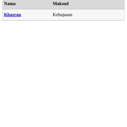
Nama
Maksud
Khazran
Kehujauan