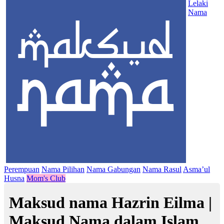
Lelaki
Nama
Perempuan
Nama Pilihan
Nama Gabungan
Nama Rasul
Asma’ul
Husna
Mom's Club
Maksud nama Hazrin Eilma |
Maksud Nama dalam Islam