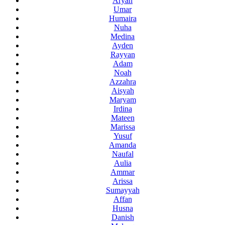
Aryan
Umar
Humaira
Nuha
Medina
Ayden
Rayyan
Adam
Noah
Azzahra
Aisyah
Maryam
Irdina
Mateen
Marissa
Yusuf
Amanda
Naufal
Aulia
Ammar
Arissa
Sumayyah
Affan
Husna
Danish