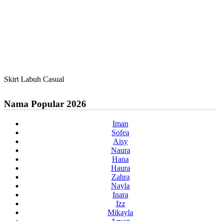
Skirt Labuh Casual
Nama Popular 2026
Iman
Sofea
Aisy
Naura
Hana
Haura
Zahra
Nayla
Inara
Izz
Mikayla