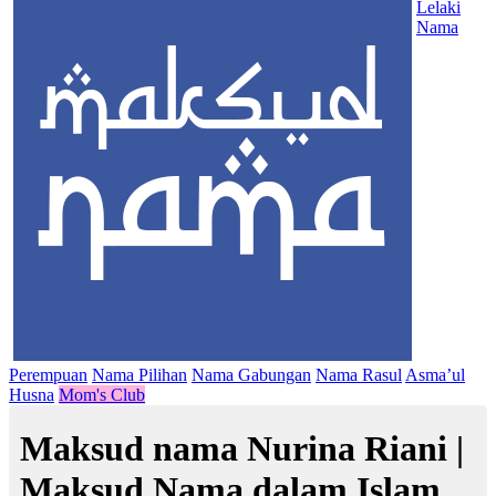
Lelaki
Nama
Perempuan
Nama Pilihan
Nama Gabungan
Nama Rasul
Asma’ul
Husna
Mom's Club
Maksud nama Nurina Riani |
Maksud Nama dalam Islam