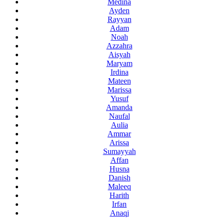
Medina
Ayden
Rayyan
Adam
Noah
Azzahra
Aisyah
Maryam
Irdina
Mateen
Marissa
Yusuf
Amanda
Naufal
Aulia
Ammar
Arissa
Sumayyah
Affan
Husna
Danish
Maleeq
Harith
Irfan
Anaqi