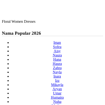
Floral Women Dresses
Nama Popular 2026
Iman
Sofea
Aisy
Naura
Hana
Haura
Zahra
Nayla
Inara
Izz
Mikayla
Aryan
Umar
Humaira
Nuha