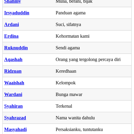
Shahmy
Mulia, berani, bijak
Irsyaduddin
Panduan agama
Ardani
Suci, sifatnya
Erdina
Kehormatan kami
Ruknuddin
Sendi agama
Aqashah
Orang yang tergolong percaya diri
Ridzuan
Keredhaan
Waaishah
Kelompok
Wardani
Bunga mawar
Syahiran
Terkenal
Syahrazad
Nama wanita dahulu
Masyahadi
Persaksianku, tuntutanku