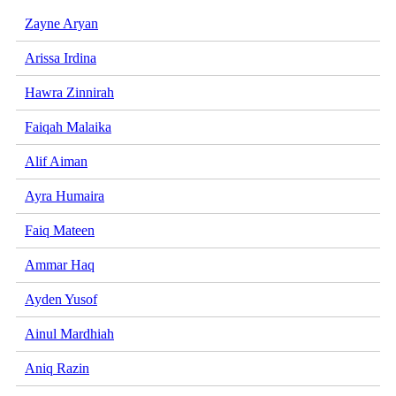
Zayne Aryan
Arissa Irdina
Hawra Zinnirah
Faiqah Malaika
Alif Aiman
Ayra Humaira
Faiq Mateen
Ammar Haq
Ayden Yusof
Ainul Mardhiah
Aniq Razin