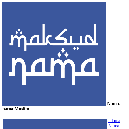
Nama-
nama Muslim
≡
Utama
Nama