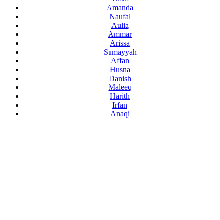
Amanda
Naufal
Aulia
Ammar
Arissa
Sumayyah
Affan
Husna
Danish
Maleeq
Harith
Irfan
Anaqi