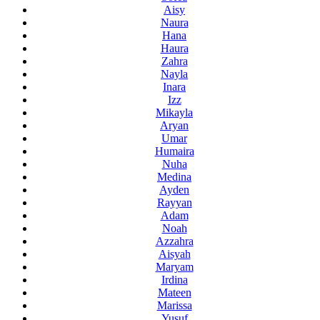
Aisy
Naura
Hana
Haura
Zahra
Nayla
Inara
Izz
Mikayla
Aryan
Umar
Humaira
Nuha
Medina
Ayden
Rayyan
Adam
Noah
Azzahra
Aisyah
Maryam
Irdina
Mateen
Marissa
Yusuf