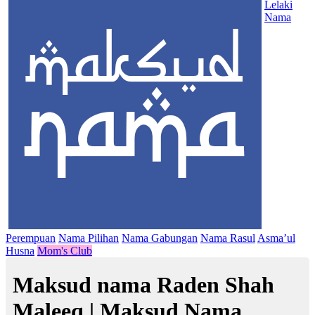
Lelaki
Nama
Perempuan
Nama Pilihan
Nama Gabungan
Nama Rasul
Asma’ul
Husna
Mom's Club
Maksud nama Raden Shah
Maleeq | Maksud Nama