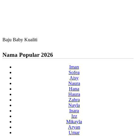
Baju Baby Kualiti
Nama Popular 2026
Iman
Sofea
Aisy
Naura
Hana
Haura
Zahra
Nayla
Inara
Izz
Mikayla
Aryan
Umar