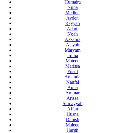
Humaira
Nuha
Medina
Ayden
Rayyan
Adam
Noah
Azzahra
Aisyah
Maryam
Irdina
Mateen
Marissa
Yusuf
Amanda
Naufal
Aulia
Ammar
Arissa
Sumayyah
Affan
Husna
Danish
Maleeq
Harith