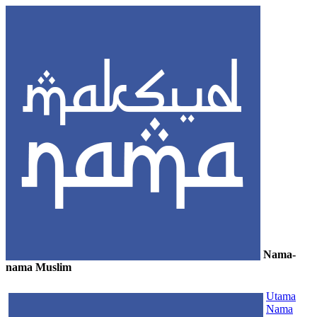
Nama-
nama Muslim
≡
Utama
Nama