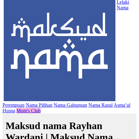
Lelaki
Nama
Perempuan
Nama Pilihan
Nama Gabungan
Nama Rasul
Asma’ul
Husna
Mom's Club
Maksud nama Rayhan
Wardani | Maksud Nama