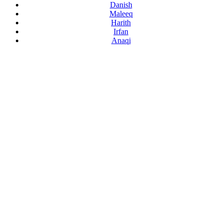
Danish
Maleeq
Harith
Irfan
Anaqi