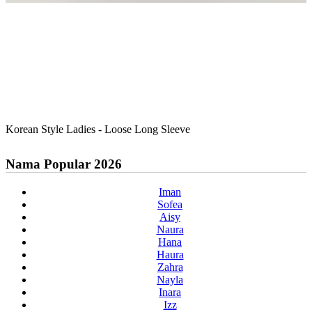
Korean Style Ladies - Loose Long Sleeve
Nama Popular 2026
Iman
Sofea
Aisy
Naura
Hana
Haura
Zahra
Nayla
Inara
Izz