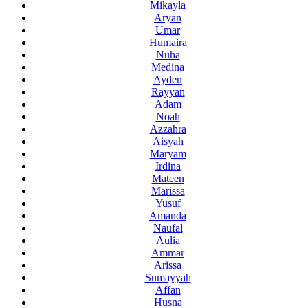
Mikayla
Aryan
Umar
Humaira
Nuha
Medina
Ayden
Rayyan
Adam
Noah
Azzahra
Aisyah
Maryam
Irdina
Mateen
Marissa
Yusuf
Amanda
Naufal
Aulia
Ammar
Arissa
Sumayyah
Affan
Husna