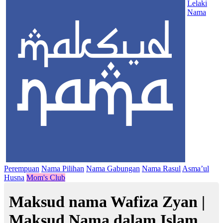
Lelaki
Nama
Perempuan
Nama Pilihan
Nama Gabungan
Nama Rasul
Asma’ul
Husna
Mom's Club
Maksud nama Wafiza Zyan |
Maksud Nama dalam Islam