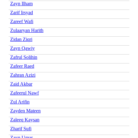
Zayn Ilham
Zarif Irsyad
Zareef Wafi
Zulaaryan Harith
Zidan Ziqri
Zayn Qawiy
Zafrul Solihin
Zafeer Raed
Zahran Azizi
Zaid Akbar
Zafeerul Nawf
Zul Arifin
Zayden Mateen
Zaleeq Kaysan
Zharif Sufi
Zayn Umar