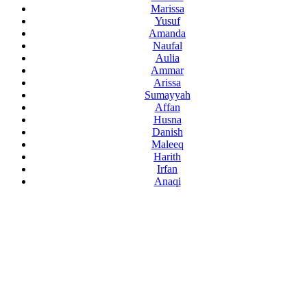
Marissa
Yusuf
Amanda
Naufal
Aulia
Ammar
Arissa
Sumayyah
Affan
Husna
Danish
Maleeq
Harith
Irfan
Anaqi