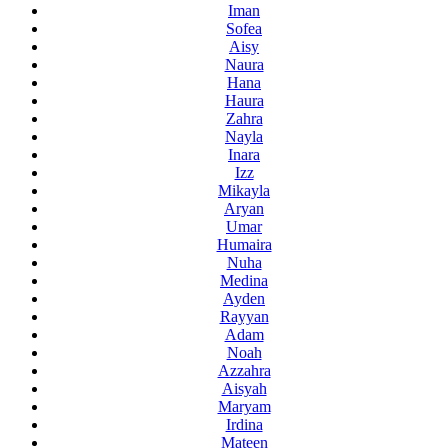
Iman
Sofea
Aisy
Naura
Hana
Haura
Zahra
Nayla
Inara
Izz
Mikayla
Aryan
Umar
Humaira
Nuha
Medina
Ayden
Rayyan
Adam
Noah
Azzahra
Aisyah
Maryam
Irdina
Mateen