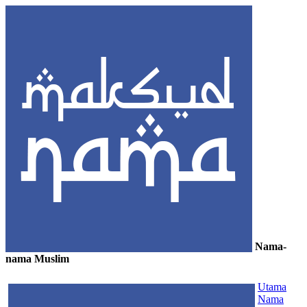
Nama-
nama Muslim
≡
Utama
Nama