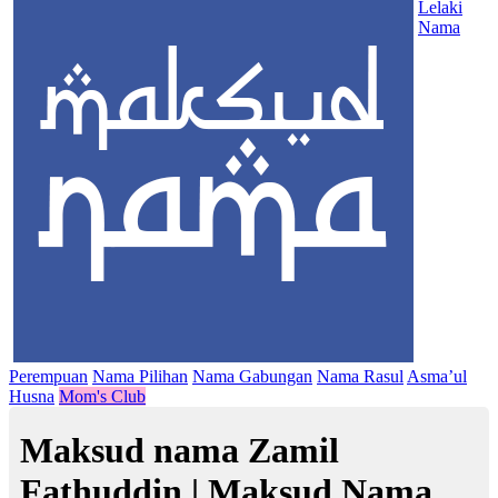
Lelaki
Nama
Perempuan
Nama Pilihan
Nama Gabungan
Nama Rasul
Asma’ul
Husna
Mom's Club
Maksud nama Zamil
Fathuddin | Maksud Nama