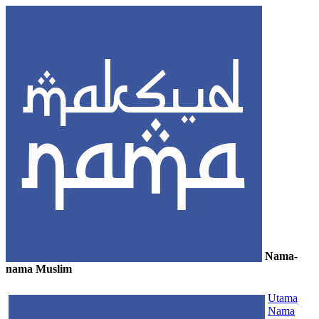
Nama-
nama Muslim
≡
Utama
Nama