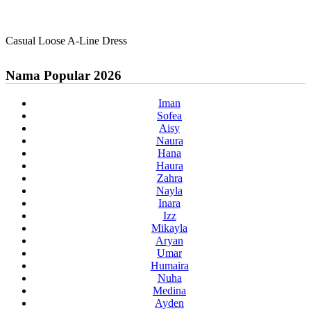
Casual Loose A-Line Dress
Nama Popular 2026
Iman
Sofea
Aisy
Naura
Hana
Haura
Zahra
Nayla
Inara
Izz
Mikayla
Aryan
Umar
Humaira
Nuha
Medina
Ayden