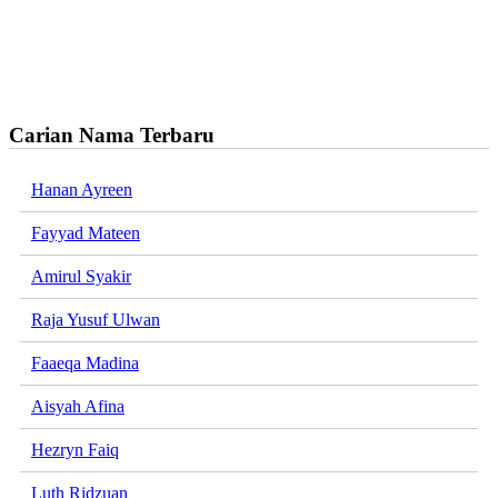
Carian Nama Terbaru
Hanan Ayreen
Fayyad Mateen
Amirul Syakir
Raja Yusuf Ulwan
Faaeqa Madina
Aisyah Afina
Hezryn Faiq
Luth Ridzuan