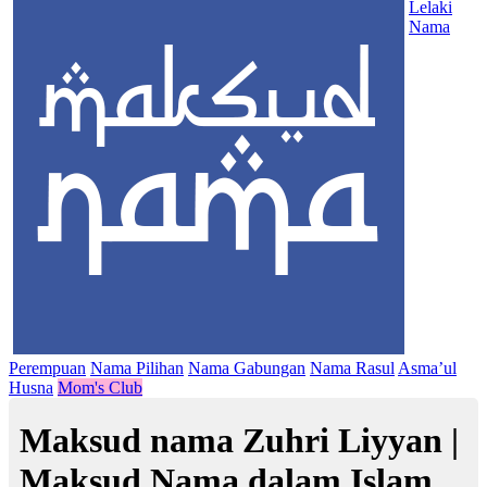
Lelaki
Nama
Perempuan
Nama Pilihan
Nama Gabungan
Nama Rasul
Asma’ul
Husna
Mom's Club
Maksud nama Zuhri Liyyan |
Maksud Nama dalam Islam