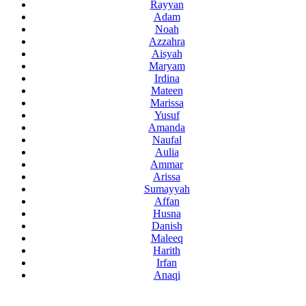
Rayyan
Adam
Noah
Azzahra
Aisyah
Maryam
Irdina
Mateen
Marissa
Yusuf
Amanda
Naufal
Aulia
Ammar
Arissa
Sumayyah
Affan
Husna
Danish
Maleeq
Harith
Irfan
Anaqi