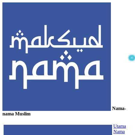
×
Nama-
nama Muslim
≡
Utama
Nama