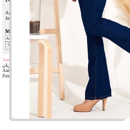
Aariz Zayyan bermaksud Ketua, pemimpin; Hiasan, yang cantik
Jawi:
اريز زيان
Masukkan Nama:
Aariz Zayyan
اريز زيان
Aariz: Ketua, pemimpin
Zayyan: Hiasan, yang cantik
✚ Baju Baby Custom Nama 'Aariz Zayyan'