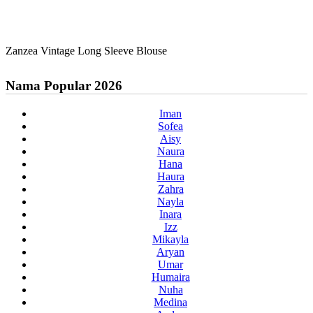
Zanzea Vintage Long Sleeve Blouse
Nama Popular 2026
Iman
Sofea
Aisy
Naura
Hana
Haura
Zahra
Nayla
Inara
Izz
Mikayla
Aryan
Umar
Humaira
Nuha
Medina