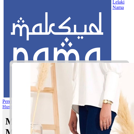
Lelaki
Nama
Perempuan
Nama Pilihan
Nama Gabungan
Nama Rasul
Asma’ul
Husna
Mom's Club
Maksud nama Aariz Zayyan |
Maksud Nama dalam Islam