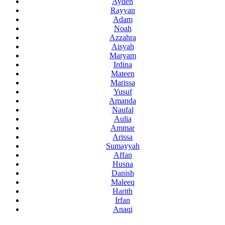
Ayden
Rayyan
Adam
Noah
Azzahra
Aisyah
Maryam
Irdina
Mateen
Marissa
Yusuf
Amanda
Naufal
Aulia
Ammar
Arissa
Sumayyah
Affan
Husna
Danish
Maleeq
Harith
Irfan
Anaqi