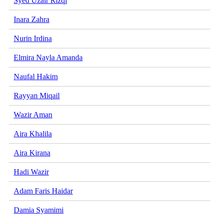
Syed Uzair Rizqi
Inara Zahra
Nurin Irdina
Elmira Nayla Amanda
Naufal Hakim
Rayyan Miqail
Wazir Aman
Aira Khalila
Aira Kirana
Hadi Wazir
Adam Faris Haidar
Damia Syamimi