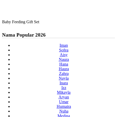
Baby Feeding Gift Set
Nama Popular 2026
Iman
Sofea
Aisy
Naura
Hana
Haura
Zahra
Nayla
Inara
Izz
Mikayla
Aryan
Umar
Humaira
Nuha
Medina