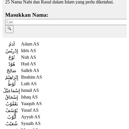
25 Nama Nabi dan Rasul dalam Islam yang perlu diketahui.
Masukkan Nama:
Adam AS
آدَمُ
Idris AS
إِدْرِيْسُ
Nuh AS
نُوْحٌ
Hud AS
هُوْدٌ
Salleh AS
صَالِحٌ
Ibrahim AS
إِبْرَاهِيْمُ
Luth AS
لُوْطٌ
Ismail AS
إِسْمَاعِيْلُ
Ishaq AS
إِسْحَاقُ
Yaaqub AS
يَعْقُوْبُ
Yusuf AS
يُوْسُفُ
Ayyub AS
أَيُّوْبُ
Syuaib AS
شُعَيْبٌ