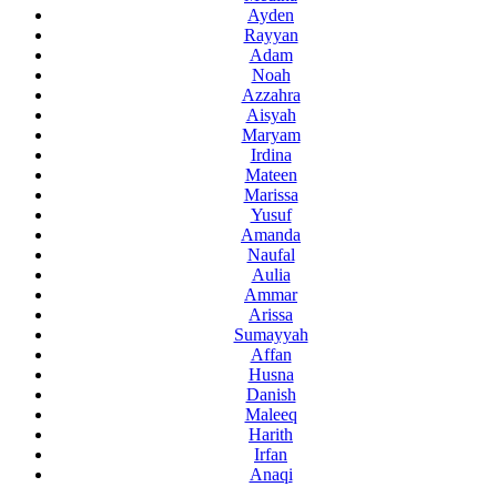
Ayden
Rayyan
Adam
Noah
Azzahra
Aisyah
Maryam
Irdina
Mateen
Marissa
Yusuf
Amanda
Naufal
Aulia
Ammar
Arissa
Sumayyah
Affan
Husna
Danish
Maleeq
Harith
Irfan
Anaqi