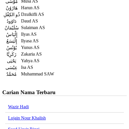
Musa AS
مُوْسَى
Harun AS
هَارُوُنُ
Dzulkifli AS
ذُو الكِفْلِ
Daud AS
دَاوُودُ
Sulaiman AS
سُلَيْمَانُ
Ilyas AS
إِلْيَاسُ
Ilyasa AS
إِلْيَسَعُ
Yunus AS
يُوْنُسُ
Zakaria AS
زَكَرِيَّا
Yahya AS
يَحْيَى
Isa AS
عِيْسَى
Muhammad SAW
مُحَمَّدٌ
Carian Nama Terbaru
Wazir Hadi
Lujain Nour Khalish