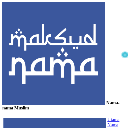
×
Nama-
nama Muslim
≡
Utama
Nama