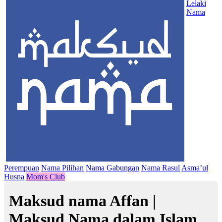
Lelaki
Nama
Perempuan
Nama Pilihan
Nama Gabungan
Nama Rasul
Asma’ul
Husna
Mom's Club
Maksud nama Affan |
Maksud Nama dalam Islam