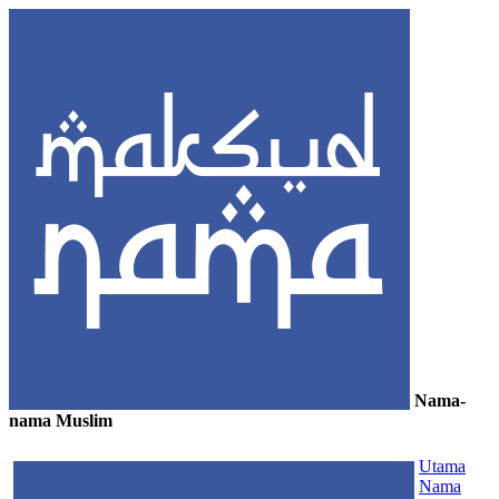
Nama-
nama Muslim
≡
Utama
Nama