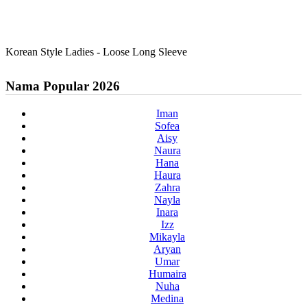
Korean Style Ladies - Loose Long Sleeve
Nama Popular 2026
Iman
Sofea
Aisy
Naura
Hana
Haura
Zahra
Nayla
Inara
Izz
Mikayla
Aryan
Umar
Humaira
Nuha
Medina