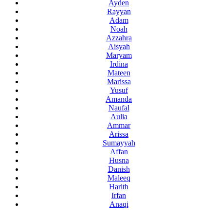
Ayden
Rayyan
Adam
Noah
Azzahra
Aisyah
Maryam
Irdina
Mateen
Marissa
Yusuf
Amanda
Naufal
Aulia
Ammar
Arissa
Sumayyah
Affan
Husna
Danish
Maleeq
Harith
Irfan
Anaqi