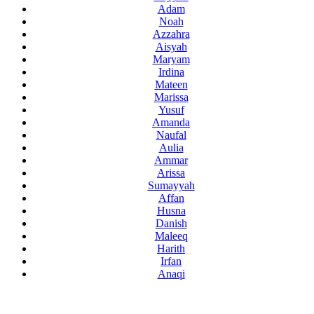
Adam
Noah
Azzahra
Aisyah
Maryam
Irdina
Mateen
Marissa
Yusuf
Amanda
Naufal
Aulia
Ammar
Arissa
Sumayyah
Affan
Husna
Danish
Maleeq
Harith
Irfan
Anaqi