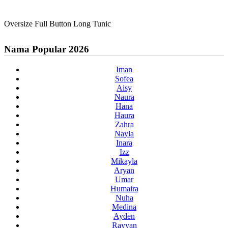
Oversize Full Button Long Tunic
Nama Popular 2026
Iman
Sofea
Aisy
Naura
Hana
Haura
Zahra
Nayla
Inara
Izz
Mikayla
Aryan
Umar
Humaira
Nuha
Medina
Ayden
Rayyan