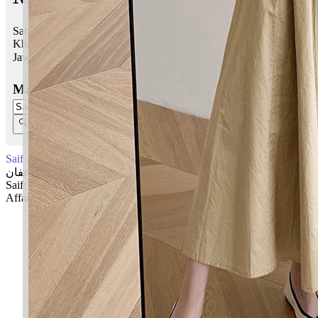
Saif Affan bermaksud Pedang; Pendaki, bijak, cerdas, nama ayah
Khalifah Uthman
Jawi:
سيف عفان
Masukkan Nama:
Saif Affan
سيف عفان
Saif: Pedang
Affan: Pendaki, bijak, cerdas, nama ayah Khalifah Uthman
✚ Baju Baby Custom Nama 'Saif Affan'