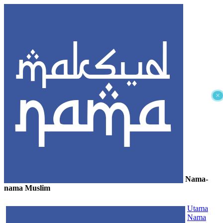
×
Nama-
nama Muslim
≡
Utama
Nama