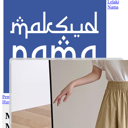
Lelaki
Nama
Perempuan
Nama Pilihan
Nama Gabungan
Nama Rasul
Asma’ul
Husna
Mom's Club
Maksud nama Saif Affan |
Maksud Nama dalam Islam