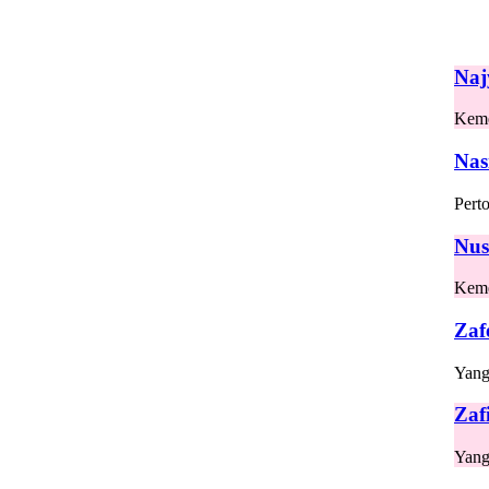
Naj
Kem
Nas
Pert
Nus
Kem
Zaf
Yang
Zaf
Yang