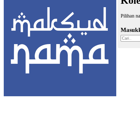
Kol
Pilihan n
Masuk