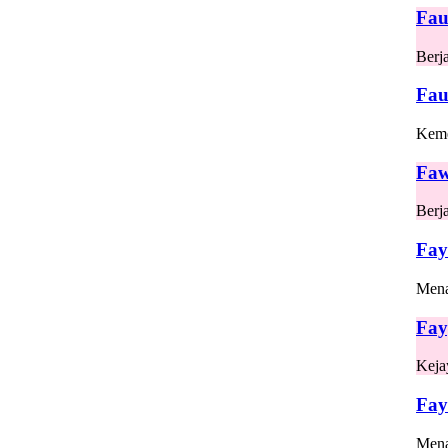
Fau
Berja
Fau
Kem
Faw
Berj
Fay
Mena
Fay
Keja
Fay
Mena