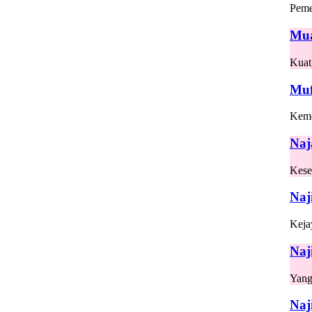
Peme
Mu
Kuat
Muf
Kem
Naj
Kese
Naj
Keja
Naj
Yang
Naj