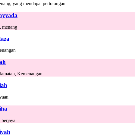
nang, yang mendapat pertolongan
ayyada
, menang
aza
enangan
ah
lamatan, Kemenangan
iah
yaan
iha
 berjaya
iyah