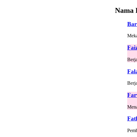
Nama 
Bar
Mekar
Fai
Berj
Fal
Berj
Far
Mena
Fat
Pemb