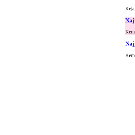
Keja
Na
Kem
Naj
Kem