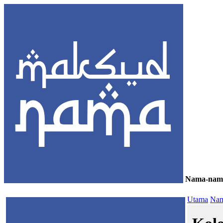
Nama-nam
≡
Utama
Nam