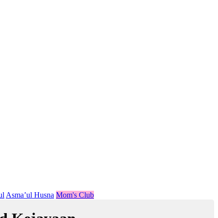
ul
Asma’ul Husna
Mom's Club