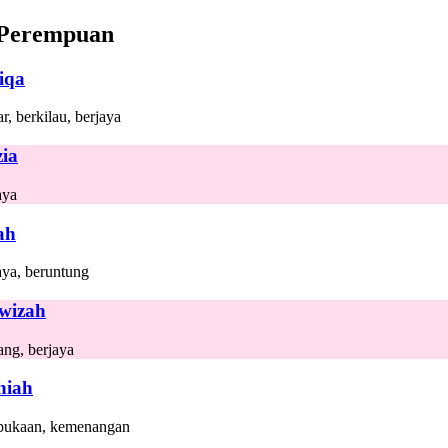
Perempuan
iqa
, berkilau, berjaya
zia
aya
ah
aya, beruntung
wizah
ng, berjaya
hiah
ukaan, kemenangan