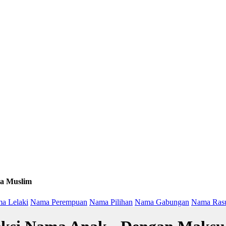
a Muslim
a Lelaki
Nama Perempuan
Nama Pilihan
Nama Gabungan
Nama Ras