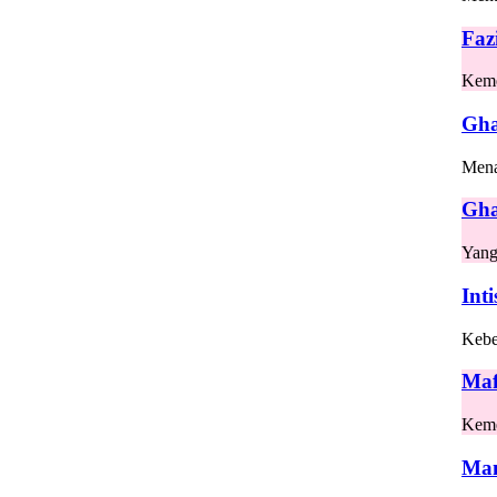
Faz
Kem
Gha
Men
Gh
Yang
Inti
Kebe
Maf
Kem
Ma