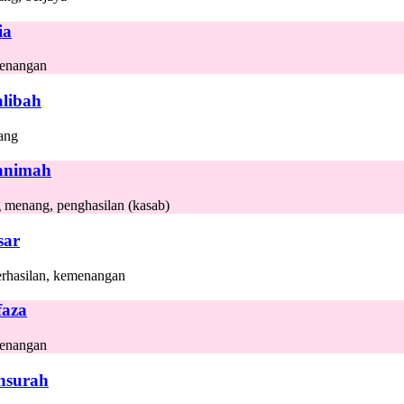
ia
enangan
libah
ang
animah
 menang, penghasilan (kasab)
sar
rhasilan, kemenangan
aza
enangan
nsurah