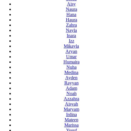
Aisy
Naura
Hana
Haura
Zahra
Nayla
Inara
Izz
Mikayla
Aryan
Umar
Humaira
Nuha
Medina
Ayden
Rayyan
Adam
Noah
Azzahra
Aisyah
Maryam
Irdina
Mateen
Marissa
Yusuf