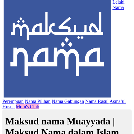
Lelaki
Nama
Perempuan
Nama Pilihan
Nama Gabungan
Nama Rasul
Asma’ul
Husna
Mom's Club
Maksud nama Muayyada |
Maksud Nama dalam Islam