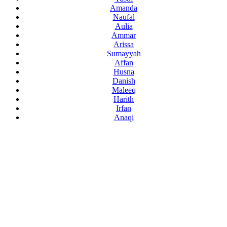
Amanda
Naufal
Aulia
Ammar
Arissa
Sumayyah
Affan
Husna
Danish
Maleeq
Harith
Irfan
Anaqi