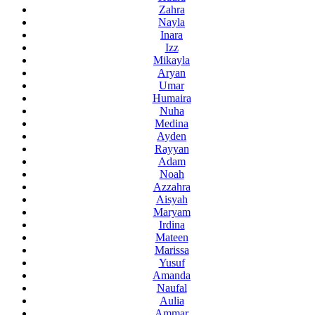
Zahra
Nayla
Inara
Izz
Mikayla
Aryan
Umar
Humaira
Nuha
Medina
Ayden
Rayyan
Adam
Noah
Azzahra
Aisyah
Maryam
Irdina
Mateen
Marissa
Yusuf
Amanda
Naufal
Aulia
Ammar