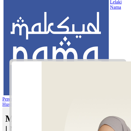
Lelaki
Nama
Perempuan
Nama Pilihan
Nama Gabungan
Nama Rasul
Asma’ul
Husna
Mom's Club
Maksud nama Anggun Izzara
| Maksud Nama dalam Islam