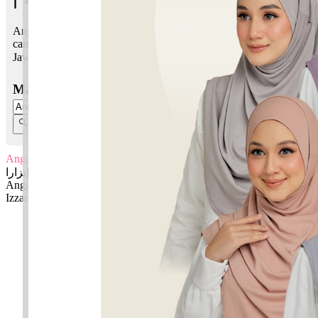
Anggun Izzara bermaksud Cantik, menawan; Puteri, bunga yang
cantik
Jawi:
اڠڬون إيزارا
Masukkan Nama:
Anggun Izzara
اڠڬون إيزارا
Anggun: Cantik, menawan
Izzara: Puteri, bunga yang cantik
✚ Baju Baby Custom Nama 'Anggun Izzara'