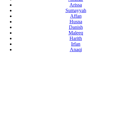
Arissa
Sumayyah
Affan
Husna
Danish
Maleeq
Harith
Irfan
Anaqi