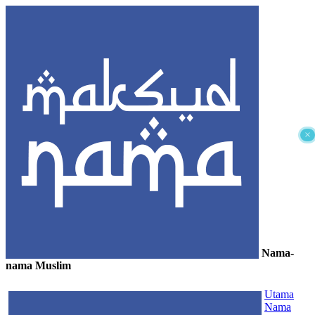
×
Nama-
nama Muslim
≡
Utama
Nama