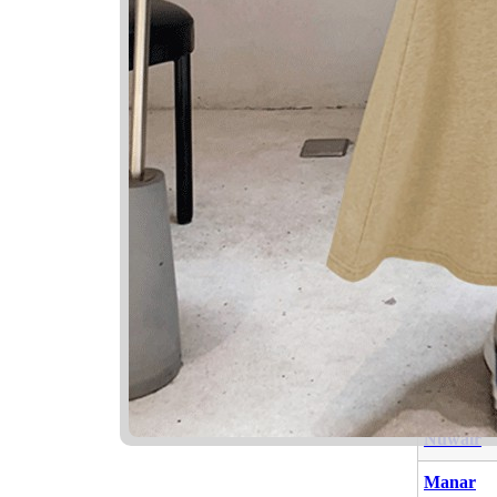
Nama Ya
Nama
Nurina
Mahneer
Nuwair
Manar