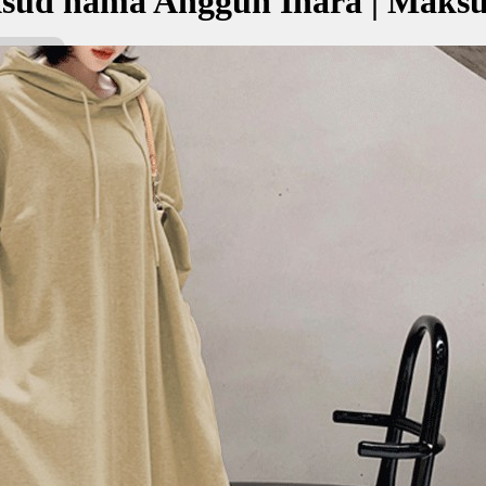
sud nama Anggun Inara | Maks
nara bermaksud Cantik, menawan; Berkarisma, pintar
اڠڬون إن
kan Nama:
ara
ا
antik, menawan
arisma, pintar
✚ Baju Baby Custom Nama 'An