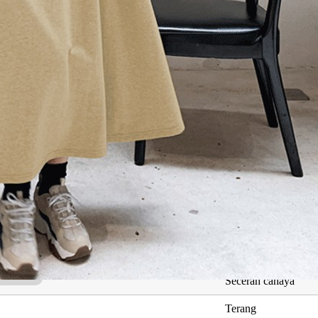
ng Berkaitan dengan Anggun Inara
Maksud
Bercahaya
a
Profesional
Secerah cahaya
Terang