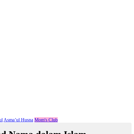
ul
Asma’ul Husna
Mom's Club