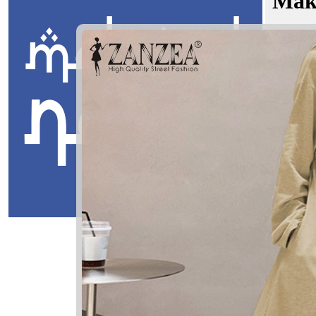
Mak
Anggun I
Jawi:
اره
Masuk
Anggun In
ڠڬون إناره
Anggun: C
Inara: Berk