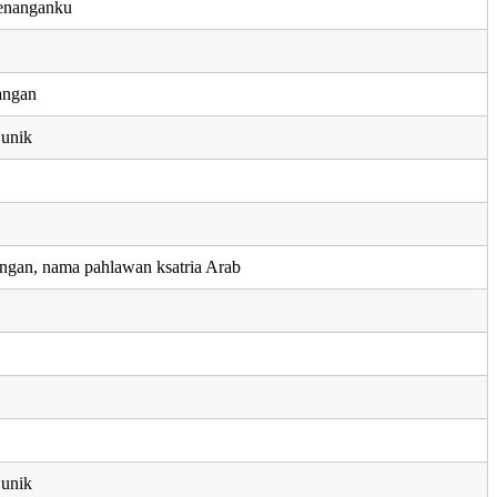
enanganku
angan
 unik
ngan, nama pahlawan ksatria Arab
 unik