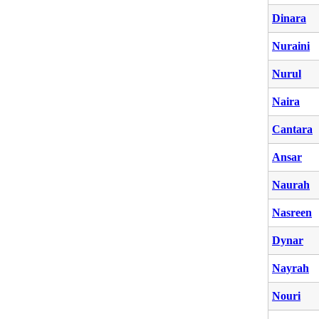
Dinara
Nuraini
Nurul
Naira
Cantara
Ansar
Naurah
Nasreen
Dynar
Nayrah
Nouri