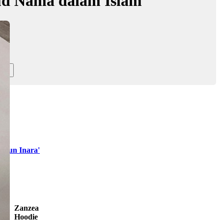
ud Nama dalam Islam
ggun Inara'
Zanzea
Hoodie