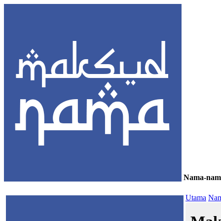
Nama-nam
≡
Utama
Nam