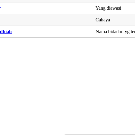
r
Yang diawasi
Cahaya
dhiah
Nama bidadari yg te