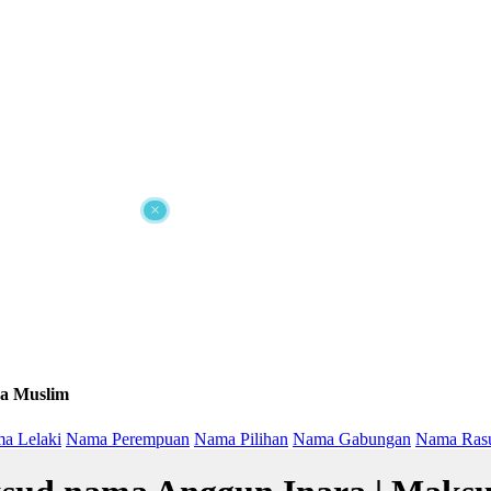
×
a Muslim
a Lelaki
Nama Perempuan
Nama Pilihan
Nama Gabungan
Nama Ras