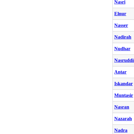
Nasri
Elnur
Nasser
Nadirah
Nudhar
Nasruddi
Antar
Iskandar
Muntasir
Nasran
Nazarah
Nadra