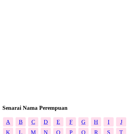
Senarai Nama Perempuan
A
B
C
D
E
F
G
H
I
J
K
L
M
N
O
P
Q
R
S
T