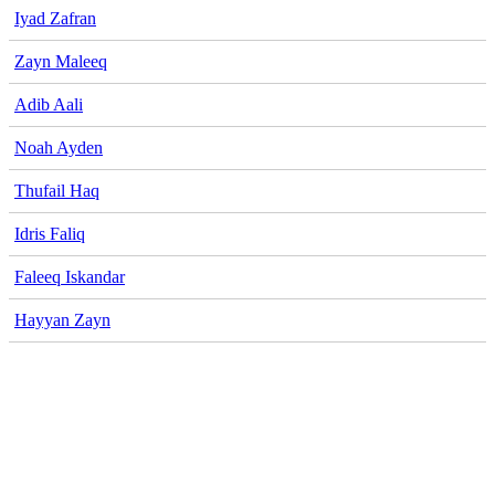
Iyad Zafran
Zayn Maleeq
Adib Aali
Noah Ayden
Thufail Haq
Idris Faliq
Faleeq Iskandar
Hayyan Zayn