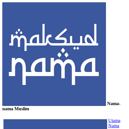
Nama-
nama Muslim
≡
Utama
Nama