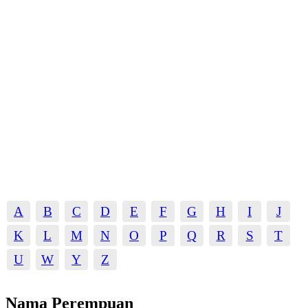
A
B
C
D
E
F
G
H
I
J
K
L
M
N
O
P
Q
R
S
T
U
W
Y
Z
Nama Perempuan