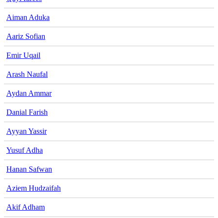
Aiman Aduka
Aariz Sofian
Emir Uqail
Arash Naufal
Aydan Ammar
Danial Farish
Ayyan Yassir
Yusuf Adha
Hanan Safwan
Aziem Hudzaifah
Akif Adham