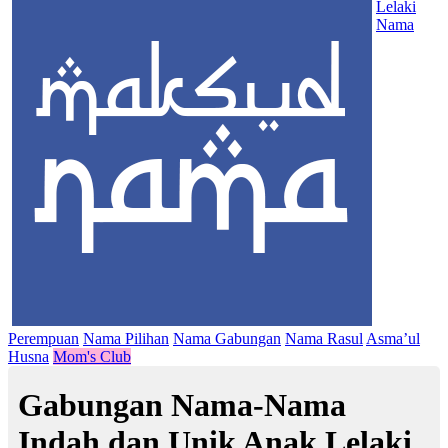
Lelaki
Nama
Perempuan
Nama Pilihan
Nama Gabungan
Nama Rasul
Asma’ul
Husna
Mom's Club
Gabungan Nama-Nama
Indah dan Unik Anak Lelaki