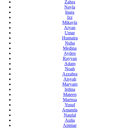
Zahra
Nayla
Inara
Izz
Mikayla
Aryan
Umar
Humaira
Nuha
Medina
Ayden
Rayyan
Adam
Noah
Azzahra
Aisyah
Maryam
Irdina
Mateen
Marissa
Yusuf
Amanda
Naufal
Aulia
Ammar