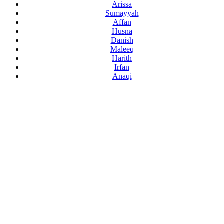
Arissa
Sumayyah
Affan
Husna
Danish
Maleeq
Harith
Irfan
Anaqi