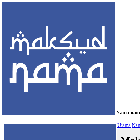
Nama-nam
≡
Utama
Nam