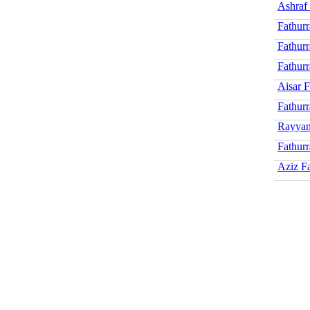
Ashraf
Fathur
Fathur
Fathur
Aisar 
Fathur
Rayyan
Fathur
Aziz F