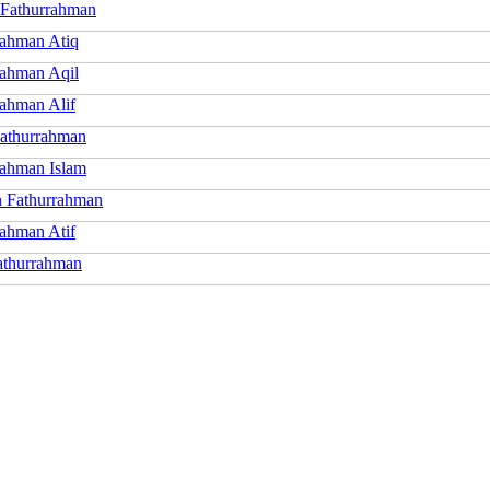
 Fathurrahman
rahman Atiq
rahman Aqil
rahman Alif
Fathurrahman
rahman Islam
 Fathurrahman
rahman Atif
athurrahman