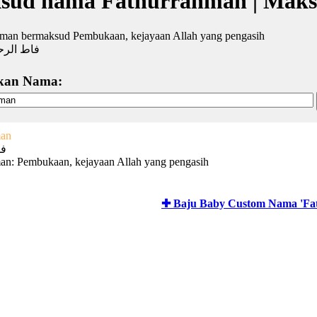
sud nama Fathurrahman | Maks
hman bermaksud Pembukaan, kejayaan Allah yang pengasih
فاط الر
kan Nama:
man
فا
an: Pembukaan, kejayaan Allah yang pengasih
✚ Baju Baby Custom Nama 'Fa