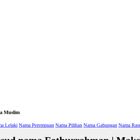
a Muslim
a Lelaki
Nama Perempuan
Nama Pilihan
Nama Gabungan
Nama Ras