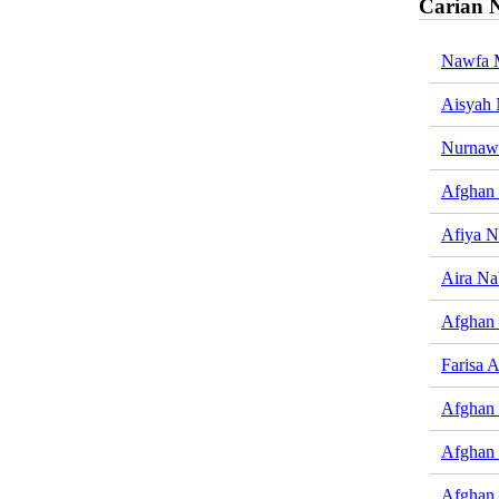
Carian 
Nawfa 
Aisyah
Nurnaw
Afghan 
Afiya N
Aira Na
Afghan 
Farisa 
Afghan 
Afghan 
Afghan 