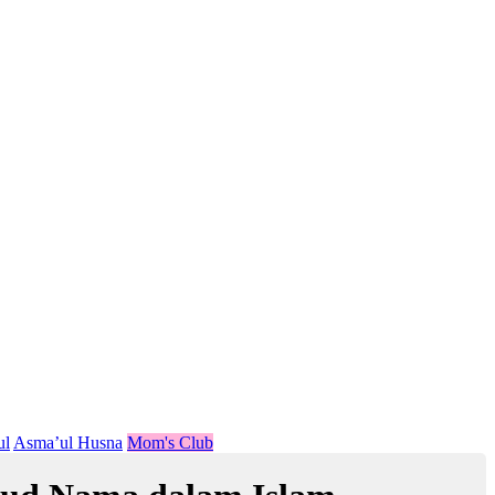
ul
Asma’ul Husna
Mom's Club