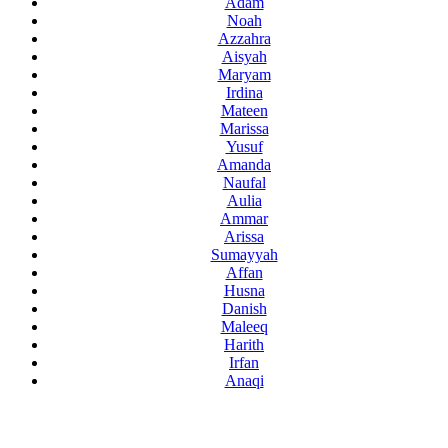
Adam
Noah
Azzahra
Aisyah
Maryam
Irdina
Mateen
Marissa
Yusuf
Amanda
Naufal
Aulia
Ammar
Arissa
Sumayyah
Affan
Husna
Danish
Maleeq
Harith
Irfan
Anaqi