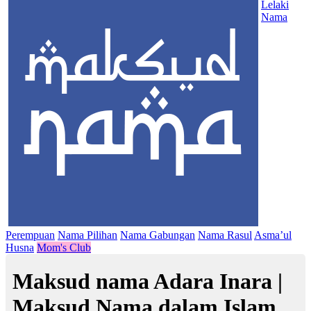
Lelaki
Nama
Perempuan
Nama Pilihan
Nama Gabungan
Nama Rasul
Asma’ul
Husna
Mom's Club
Maksud nama Adara Inara |
Maksud Nama dalam Islam