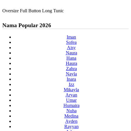
Oversize Full Button Long Tunic
Nama Popular 2026
Iman
Sofea
Aisy
Naura
Hana
Haura
Zahra
Nayla
Inara
Izz
Mikayla
Aryan
Umar
Humaira
Nuha
Medina
Ayden
Rayyan