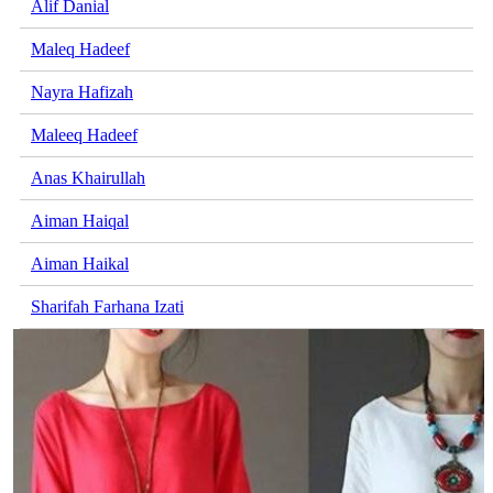
Alif Danial
Maleq Hadeef
Nayra Hafizah
Maleeq Hadeef
Anas Khairullah
Aiman Haiqal
Aiman Haikal
Sharifah Farhana Izati