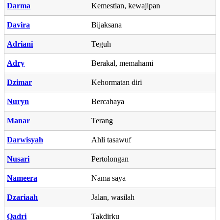
Darma
Kemestian, kewajipan
Davira
Bijaksana
Adriani
Teguh
Adry
Berakal, memahami
Dzimar
Kehormatan diri
Nuryn
Bercahaya
Manar
Terang
Darwisyah
Ahli tasawuf
Nusari
Pertolongan
Nameera
Nama saya
Dzariaah
Jalan, wasilah
Qadri
Takdirku