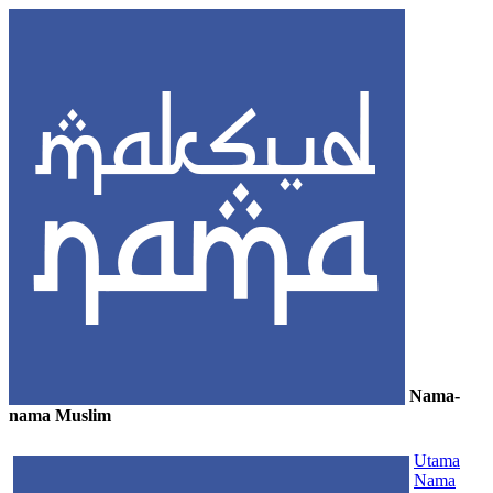
Nama-
nama Muslim
≡
Utama
Nama