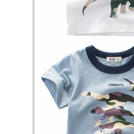
Nama Ya
Nama
Farzanah
Farzana
Firzanah
Hifzan