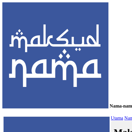
Nama-nam
≡
Utama
Nam