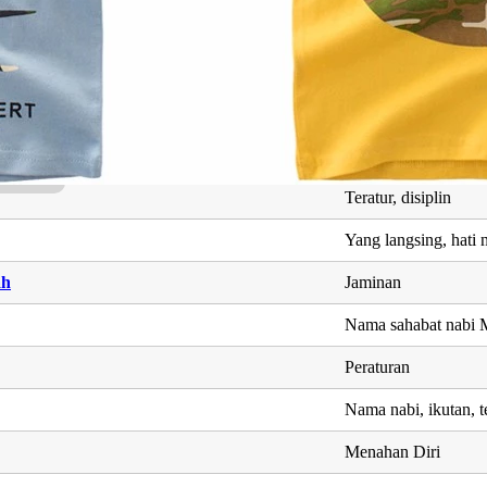
h
Jiwa
h
Yang dapat menahan 
Jiwaku, hati nurani
rahman
Keutamaan dari All
Teratur, disiplin
Yang langsing, hati 
ah
Jaminan
Nama sahabat nab
Peraturan
Nama nabi, ikutan, t
Menahan Diri