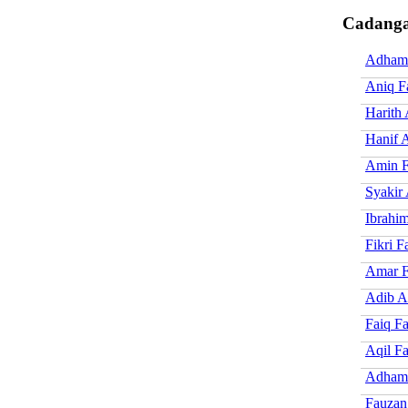
Cadanga
Adham
Aniq F
Harith
Hanif 
Amin F
Syakir
Ibrahi
Fikri F
Amar F
Adib 
Faiq F
Aqil F
Adham
Fauzan