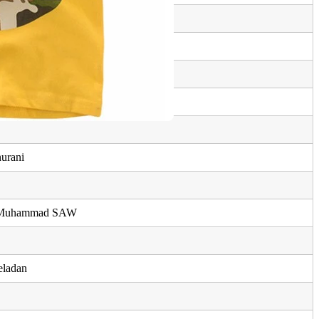
diri
ah, anugerah ar-Rahman
nurani
i Muhammad SAW
eladan