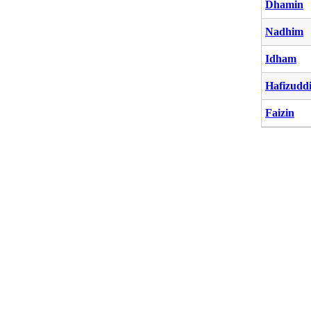
Dhamin
Nadhim
Idham
Hafizudd
Faizin