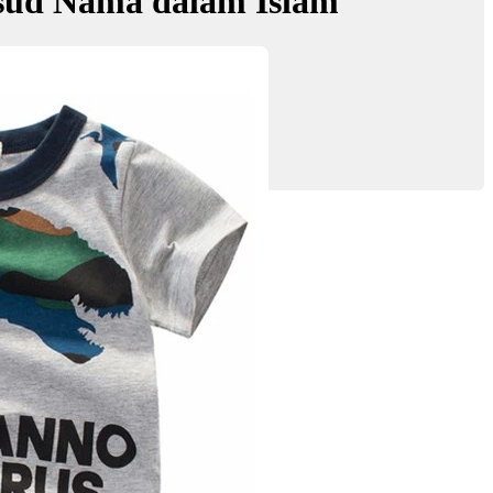
ud Nama dalam Islam
dham Fauzan'