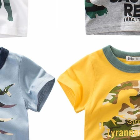
ng Berkaitan dengan Adham Fauzan
Maksud
Petunjuk agung
Bijak, pandai
Pintar, bijak
Hafal