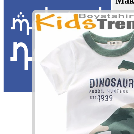
Mak
Adham Fau
Jawi:
زان
Masuk
Adham Fa
دهم فوزان
Adham: Yang
Fauzan: K