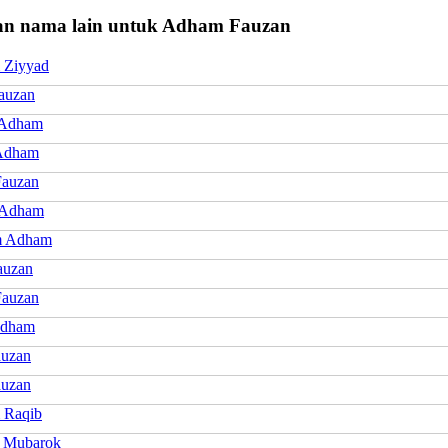
n nama lain untuk Adham Fauzan
 Ziyyad
auzan
 Adham
Adham
auzan
 Adham
m Adham
auzan
auzan
Adham
auzan
auzan
 Raqib
 Mubarok