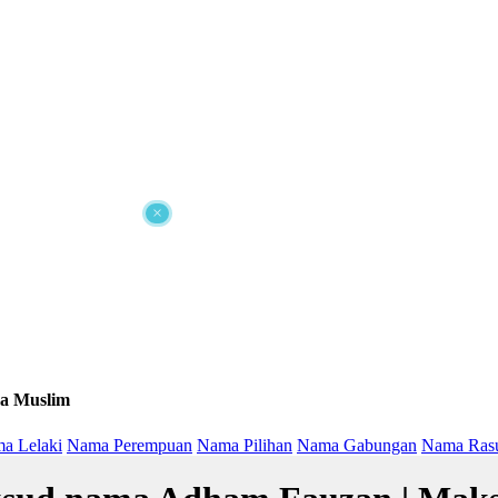
×
a Muslim
a Lelaki
Nama Perempuan
Nama Pilihan
Nama Gabungan
Nama Ras