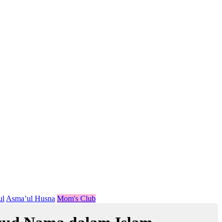
ul
Asma’ul Husna
Mom's Club