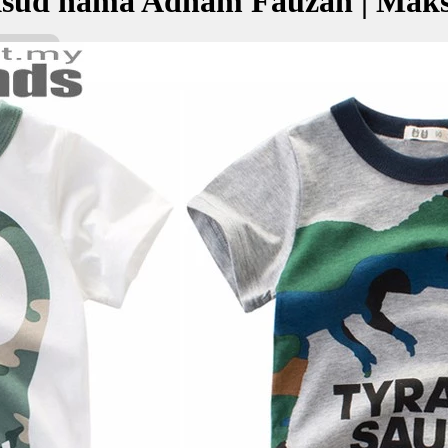
sud nama Adham Fauzan | Maks
zan bermaksud Yang cantik, tali rantai; Kejayaan, kemenangan
أدهم فو
kan Nama:
uzan
أ
 cantik, tali rantai
ejayaan, kemenangan
✚ Baju Baby Custom Nama 'A