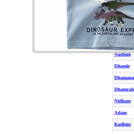
Dhamira
Kadhima
Dhamiri
Fadhlur
Nadhmi
Dhamir
Dhaman
Dhamrah
Nidham
Adam
Kadhim