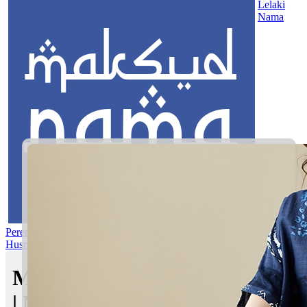
Lelaki
Nama
Perempuan
Nama Pilihan
Nama Gabungan
Nama Rasul
Asma’ul
Husna
Mom's Club
Maksud nama Aiman Hakim
| Maksud Nama dalam Islam