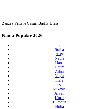
Zanzea Vintage Casual Baggy Dress
Nama Popular 2026
Iman
Sofea
Aisy
Naura
Hana
Haura
Zahra
Nayla
Inara
Izz
Mikayla
Aryan
Umar
Humaira
Nuha