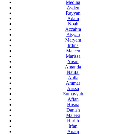
Medina
Ayden
Rayyan
Adam
Noah
Azzahra
Aisyah
Maryam
Irdina
Mateen
Marissa
Yusuf
Amanda
Naufal
Aulia
Ammar
Arissa
Sumayyah
Affan
Husna
Danish
Maleeq
Harith
Irfan
Anaqi