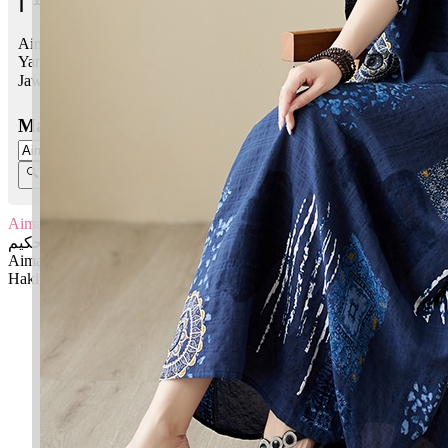
Aiman Hakim bermaksud Berkat, Yang bertuah, kanan; Arif,
Yang bijaksana
Jawi:
أيمن حكيم
Masukkan Nama:
Aiman Hakim
أيمن حكيم
Aiman: Berkat, Yang bertuah, kanan
Hakim: Arif, Yang bijaksana
✚ Baju Baby Custom Nama 'Aiman Hakim'