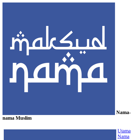
Nama-
nama Muslim
≡
Utama
Nama