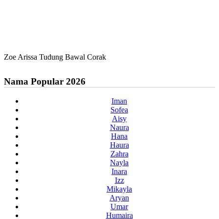
Zoe Arissa Tudung Bawal Corak
Nama Popular 2026
Iman
Sofea
Aisy
Naura
Hana
Haura
Zahra
Nayla
Inara
Izz
Mikayla
Aryan
Umar
Humaira