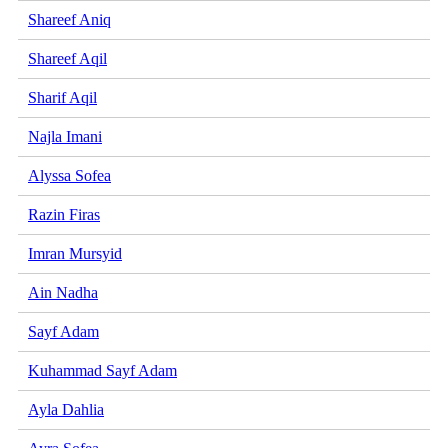
Shareef Aniq
Shareef Aqil
Sharif Aqil
Najla Imani
Alyssa Sofea
Razin Firas
Imran Mursyid
Ain Nadha
Sayf Adam
Kuhammad Sayf Adam
Ayla Dahlia