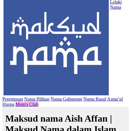
Lelaki
Nama
Perempuan
Nama Pilihan
Nama Gabungan
Nama Rasul
Asma’ul
Husna
Mom's Club
Maksud nama Aish Affan |
Maksud Nama dalam Islam