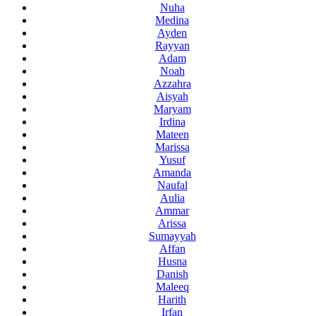
Nuha
Medina
Ayden
Rayyan
Adam
Noah
Azzahra
Aisyah
Maryam
Irdina
Mateen
Marissa
Yusuf
Amanda
Naufal
Aulia
Ammar
Arissa
Sumayyah
Affan
Husna
Danish
Maleeq
Harith
Irfan