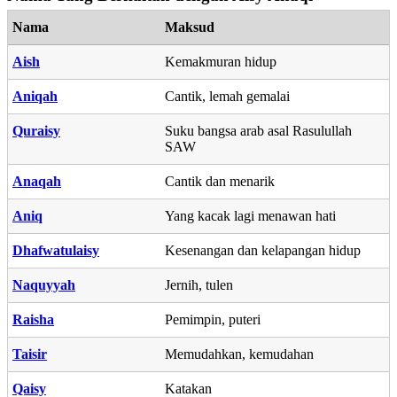
Nama
Maksud
Aish
Kemakmuran hidup
Aniqah
Cantik, lemah gemalai
Quraisy
Suku bangsa arab asal Rasulullah
SAW
Anaqah
Cantik dan menarik
Aniq
Yang kacak lagi menawan hati
Dhafwatulaisy
Kesenangan dan kelapangan hidup
Naquyyah
Jernih, tulen
Raisha
Pemimpin, puteri
Taisir
Memudahkan, kemudahan
Qaisy
Katakan