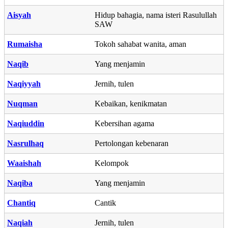
Aisyah
Hidup bahagia, nama isteri Rasulullah
SAW
Rumaisha
Tokoh sahabat wanita, aman
Naqib
Yang menjamin
Naqiyyah
Jernih, tulen
Nuqman
Kebaikan, kenikmatan
Naqiuddin
Kebersihan agama
Nasrulhaq
Pertolongan kebenaran
Waaishah
Kelompok
Naqiba
Yang menjamin
Chantiq
Cantik
Naqiah
Jernih, tulen