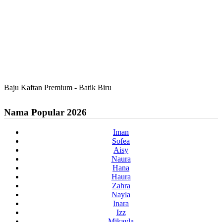
Baju Kaftan Premium - Batik Biru
Nama Popular 2026
Iman
Sofea
Aisy
Naura
Hana
Haura
Zahra
Nayla
Inara
Izz
Mikayla