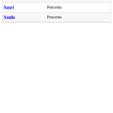
Naqyl
Pencerita
Naqila
Pencerita