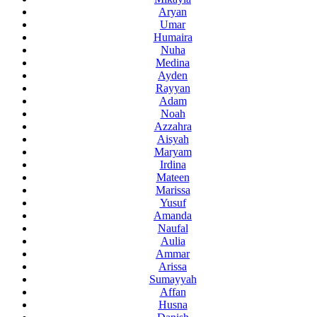
Aryan
Umar
Humaira
Nuha
Medina
Ayden
Rayyan
Adam
Noah
Azzahra
Aisyah
Maryam
Irdina
Mateen
Marissa
Yusuf
Amanda
Naufal
Aulia
Ammar
Arissa
Sumayyah
Affan
Husna