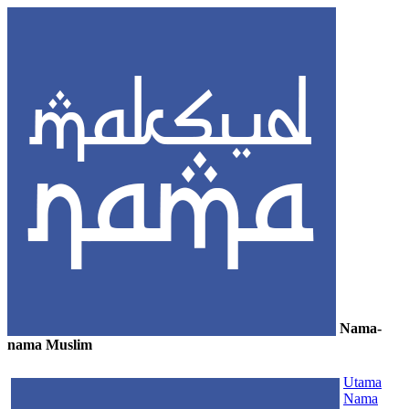
Nama-
nama Muslim
≡
Utama
Nama