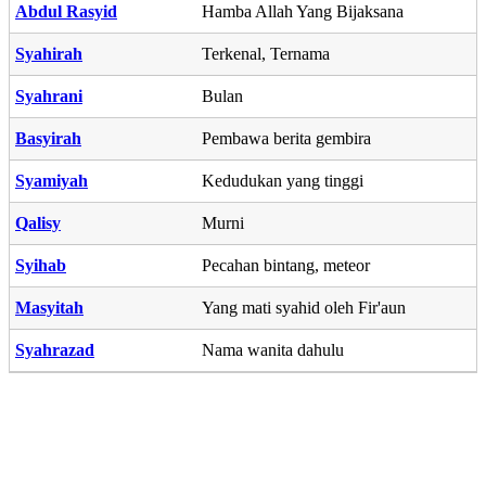
Abdul Rasyid
Hamba Allah Yang Bijaksana
Syahirah
Terkenal, Ternama
Syahrani
Bulan
Basyirah
Pembawa berita gembira
Syamiyah
Kedudukan yang tinggi
Qalisy
Murni
Syihab
Pecahan bintang, meteor
Masyitah
Yang mati syahid oleh Fir'aun
Syahrazad
Nama wanita dahulu