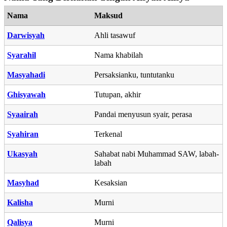
Nama
Maksud
Darwisyah
Ahli tasawuf
Syarahil
Nama khabilah
Masyahadi
Persaksianku, tuntutanku
Ghisyawah
Tutupan, akhir
Syaairah
Pandai menyusun syair, perasa
Syahiran
Terkenal
Ukasyah
Sahabat nabi Muhammad SAW, labah-
labah
Masyhad
Kesaksian
Kalisha
Murni
Qalisya
Murni