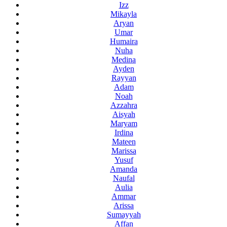
Izz
Mikayla
Aryan
Umar
Humaira
Nuha
Medina
Ayden
Rayyan
Adam
Noah
Azzahra
Aisyah
Maryam
Irdina
Mateen
Marissa
Yusuf
Amanda
Naufal
Aulia
Ammar
Arissa
Sumayyah
Affan