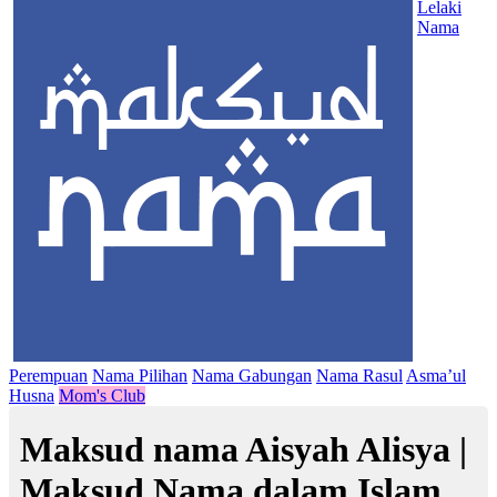
Lelaki
Nama
Perempuan
Nama Pilihan
Nama Gabungan
Nama Rasul
Asma’ul
Husna
Mom's Club
Maksud nama Aisyah Alisya |
Maksud Nama dalam Islam