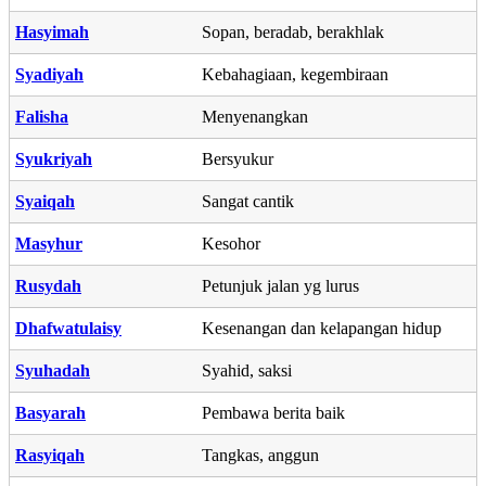
Hasyimah
Sopan, beradab, berakhlak
Syadiyah
Kebahagiaan, kegembiraan
Falisha
Menyenangkan
Syukriyah
Bersyukur
Syaiqah
Sangat cantik
Masyhur
Kesohor
Rusydah
Petunjuk jalan yg lurus
Dhafwatulaisy
Kesenangan dan kelapangan hidup
Syuhadah
Syahid, saksi
Basyarah
Pembawa berita baik
Rasyiqah
Tangkas, anggun