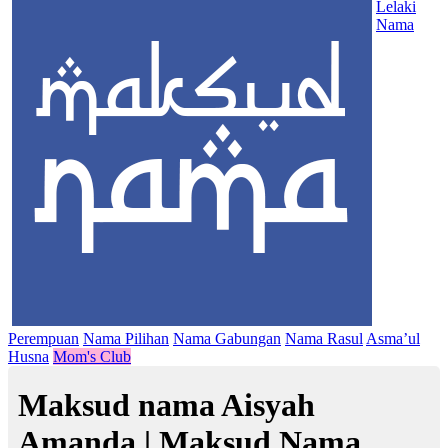
Lelaki
Nama
Perempuan
Nama Pilihan
Nama Gabungan
Nama Rasul
Asma’ul
Husna
Mom's Club
Maksud nama Aisyah
Amanda | Maksud Nama