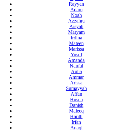
Rayyan
Adam
Noah
Azzahra
Aisyah
Maryam
Irdina
Mateen
Marissa
Yusuf
Amanda
Naufal
Aulia
Ammar
Arissa
Sumayyah
Affan
Husna
Danish
Maleeq
Harith
Irfan
Anaqi