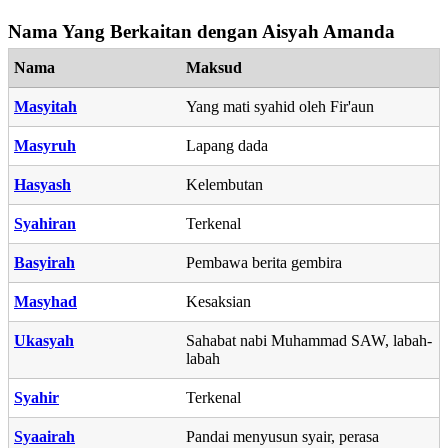
Nama Yang Berkaitan dengan Aisyah Amanda
Nama
Maksud
Masyitah
Yang mati syahid oleh Fir'aun
Masyruh
Lapang dada
Hasyash
Kelembutan
Syahiran
Terkenal
Basyirah
Pembawa berita gembira
Masyhad
Kesaksian
Ukasyah
Sahabat nabi Muhammad SAW, labah-
labah
Syahir
Terkenal
Syaairah
Pandai menyusun syair, perasa