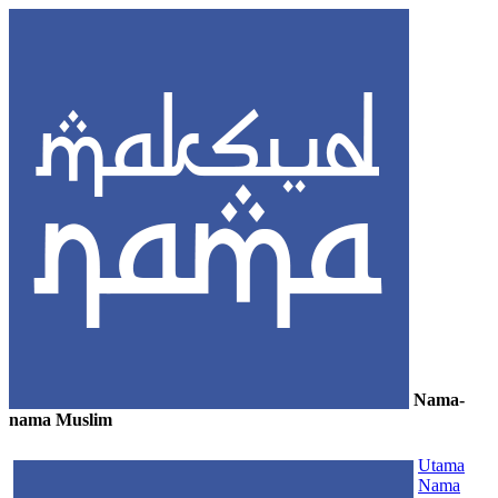
Nama-
nama Muslim
≡
Utama
Nama