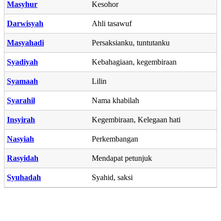
Masyhur
Kesohor
Darwisyah
Ahli tasawuf
Masyahadi
Persaksianku, tuntutanku
Syadiyah
Kebahagiaan, kegembiraan
Syamaah
Lilin
Syarahil
Nama khabilah
Insyirah
Kegembiraan, Kelegaan hati
Nasyiah
Perkembangan
Rasyidah
Mendapat petunjuk
Syuhadah
Syahid, saksi