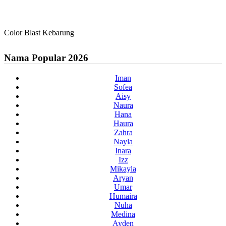
Color Blast Kebarung
Nama Popular 2026
Iman
Sofea
Aisy
Naura
Hana
Haura
Zahra
Nayla
Inara
Izz
Mikayla
Aryan
Umar
Humaira
Nuha
Medina
Ayden