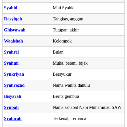
Syahid
Mati Syahid
Rasyiqah
Tangkas, anggun
Ghisyawah
Tutupan, akhir
Waaishah
Kelompok
Syahrel
Bulan
Syahmi
Mulia, berani, bijak
Syukriyah
Bersyukur
Syahrazad
Nama wanita dahulu
Bisyarah
Berita gembira
Syubah
Nama sahabat Nabi Muhammad SAW
Syahirah
Terkenal, Ternama