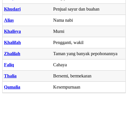
Khudari
Penjual sayur dan buahan
Alias
Nama nabi
Khalisya
Murni
Khalifah
Pengganti, wakil
Zhalilah
Taman yang banyak pepohonannya
Faliq
Cahaya
Thalia
Bersemi, bermekaran
Qamalia
Kesempurnaan