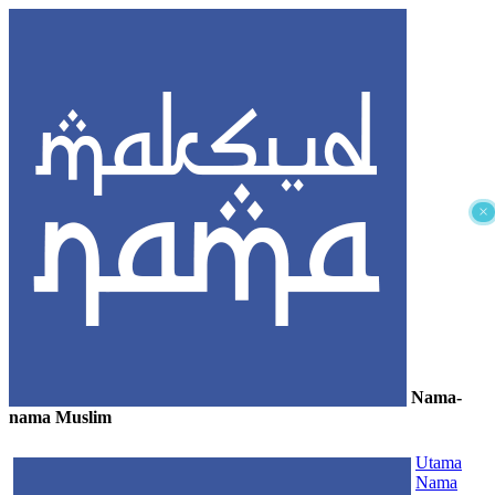
×
Nama-
nama Muslim
≡
Utama
Nama