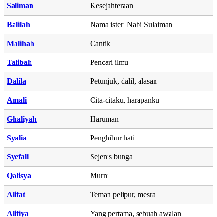
Saliman
Kesejahteraan
Balilah
Nama isteri Nabi Sulaiman
Malihah
Cantik
Talibah
Pencari ilmu
Dalila
Petunjuk, dalil, alasan
Amali
Cita-citaku, harapanku
Ghaliyah
Haruman
Syalia
Penghibur hati
Syefali
Sejenis bunga
Qalisya
Murni
Alifat
Teman pelipur, mesra
Alifiya
Yang pertama, sebuah awalan