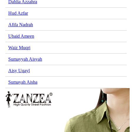
Dahlia Azzahra
Hud Azfar
Afifa Nadrah
Ubaid Ameen
Waiz Muqri
Sumayyah Aisyah
Aisy Uqayl
Sumayah Aisha