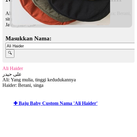
Ali Haider bermaksud Yang mulia, tinggi kedudukannya; Berani,
singa
Jawi:
على حيدر
Masukkan Nama:
Ali Haider
على حيدر
Ali: Yang mulia, tinggi kedudukannya
Haider: Berani, singa
✚ Baju Baby Custom Nama 'Ali Haider'