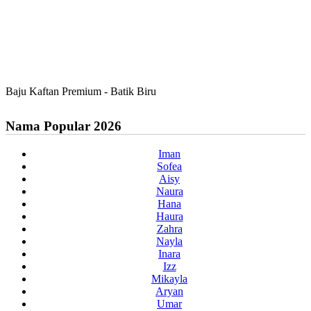
Baju Kaftan Premium - Batik Biru
Nama Popular 2026
Iman
Sofea
Aisy
Naura
Hana
Haura
Zahra
Nayla
Inara
Izz
Mikayla
Aryan
Umar