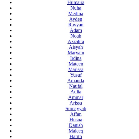
Humaira
Nuha
Medina
Ayden
Rayyan
Adam
Noah
Azzahra
Aisyah
Maryam
Irdina
Mateen
Marissa
Yusuf
Amanda
Naufal
Aulia
Ammar
Arissa
Sumayyah
Affan
Husna
Danish
Maleeq
Harith