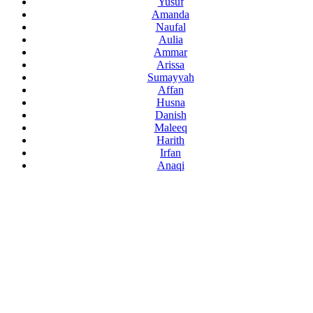
Yusuf
Amanda
Naufal
Aulia
Ammar
Arissa
Sumayyah
Affan
Husna
Danish
Maleeq
Harith
Irfan
Anaqi