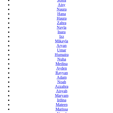
Sofea
Aisy
Naura
Hana
Haura
Zahra
Nayla
Inara
Izz
Mikayla
Aryan
Umar
Humaira
Nuha
Medina
Ayden
Rayyan
Adam
Noah
Azzahra
Aisyah
Maryam
Irdina
Mateen
Marissa