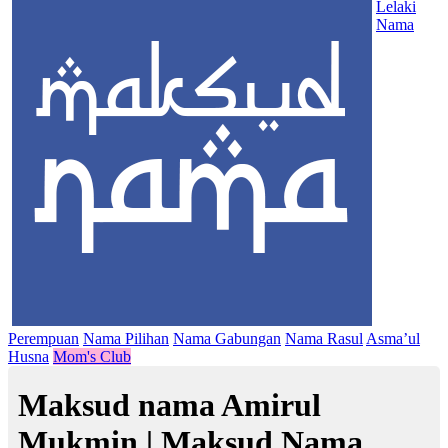
Lelaki
Nama
Perempuan
Nama Pilihan
Nama Gabungan
Nama Rasul
Asma’ul
Husna
Mom's Club
Maksud nama Amirul
Mukmin | Maksud Nama