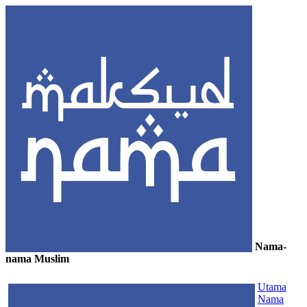
Nama-
nama Muslim
≡
Utama
Nama