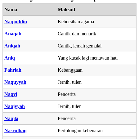
Nama
Maksud
Naqiuddin
Kebersihan agama
Anaqah
Cantik dan menarik
Aniqah
Cantik, lemah gemalai
Aniq
Yang kacak lagi menawan hati
Fahriah
Kebanggaan
Naquyyah
Jernih, tulen
Naqyl
Pencerita
Naqiyyah
Jernih, tulen
Naqila
Pencerita
Nasrulhaq
Pertolongan kebenaran