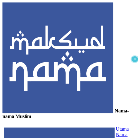
×
Nama-
nama Muslim
≡
Utama
Nama