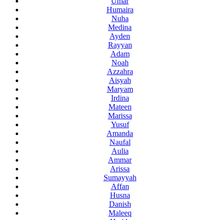
Umar
Humaira
Nuha
Medina
Ayden
Rayyan
Adam
Noah
Azzahra
Aisyah
Maryam
Irdina
Mateen
Marissa
Yusuf
Amanda
Naufal
Aulia
Ammar
Arissa
Sumayyah
Affan
Husna
Danish
Maleeq