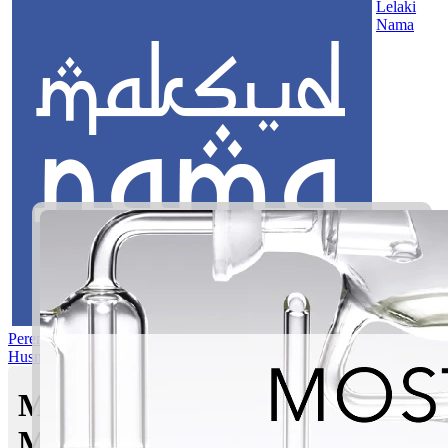
Lelaki
Nama
Perempuan
Nama Pilihan
Nama Gabungan
Nama Rasul
Asma’ul
Husna
Mom's Club
Maksud nama Anaqi Fahri |
Maksud Nama dalam Islam