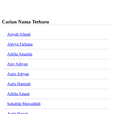
Carian Nama Terbaru
Aisyah Afiqah
Aleeya Farhana
Adelia Amanda
Aisy Adryan
Aariz Adryan
Aariz Hamzah
Adelia Amani
Salsabila Mawaddah
Aariz Huzair