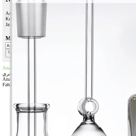
Anaqi Fahri bermaksud Keindahanku yang menawan hati;
Kemegahanku, kebanggaan
Jawi:
أناقي فخري
Masukkan Nama:
Anaqi Fahri
أناقي فخري
Anaqi: Keindahanku yang menawan hati
Fahri: Kemegahanku, kebanggaan
✚ Baju Baby Custom Nama 'Anaqi Fahri'