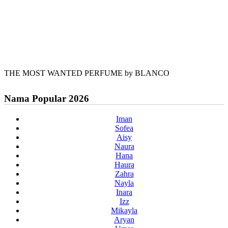
THE MOST WANTED PERFUME by BLANCO
Nama Popular 2026
Iman
Sofea
Aisy
Naura
Hana
Haura
Zahra
Nayla
Inara
Izz
Mikayla
Aryan