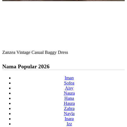
Zanzea Vintage Casual Baggy Dress
Nama Popular 2026
Iman
Sofea
Aisy
Naura
Hana
Haura
Zahra
Nayla
Inara
Izz