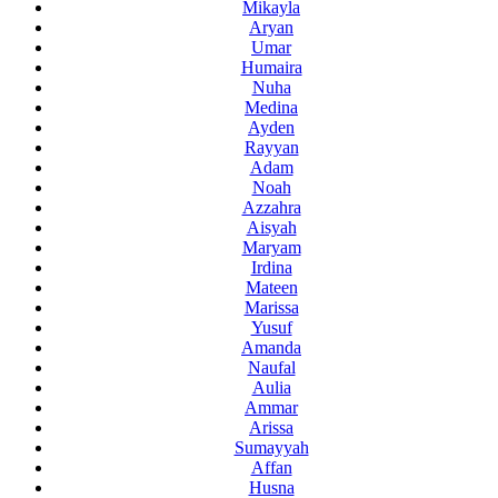
Mikayla
Aryan
Umar
Humaira
Nuha
Medina
Ayden
Rayyan
Adam
Noah
Azzahra
Aisyah
Maryam
Irdina
Mateen
Marissa
Yusuf
Amanda
Naufal
Aulia
Ammar
Arissa
Sumayyah
Affan
Husna