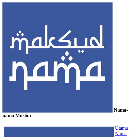
Nama-
nama Muslim
≡
Utama
Nama