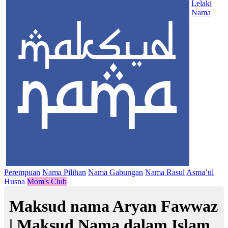
Lelaki
Nama
Perempuan
Nama Pilihan
Nama Gabungan
Nama Rasul
Asma’ul
Husna
Mom's Club
Maksud nama Aryan Fawwaz
| Maksud Nama dalam Islam