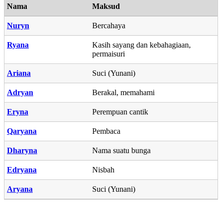
Nama
Maksud
Nuryn
Bercahaya
Ryana
Kasih sayang dan kebahagiaan,
permaisuri
Ariana
Suci (Yunani)
Adryan
Berakal, memahami
Eryna
Perempuan cantik
Qaryana
Pembaca
Dharyna
Nama suatu bunga
Edryana
Nisbah
Aryana
Suci (Yunani)