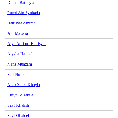
Damia Batrisyia
Puteri Ain Syuhada
Batrisyia Amirah
Ain Maisara
Alya Adriana Batrisyia
Alysha Hannah
Nafis Muazam
Saif Nufael
Nour Zaera Khayla
Lufya Salsabila
Sayf Khalish
Sayf Qhaleef