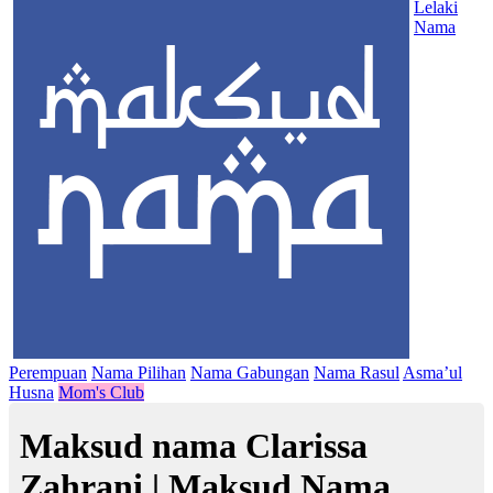
Lelaki
Nama
Perempuan
Nama Pilihan
Nama Gabungan
Nama Rasul
Asma’ul
Husna
Mom's Club
Maksud nama Clarissa
Zahrani | Maksud Nama