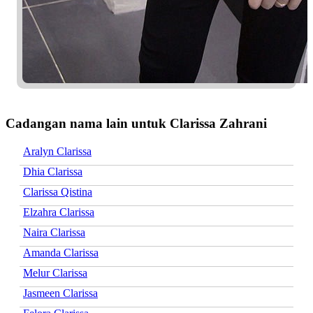
Cadangan nama lain untuk Clarissa Zahrani
Aralyn Clarissa
Dhia Clarissa
Clarissa Qistina
Elzahra Clarissa
Naira Clarissa
Amanda Clarissa
Melur Clarissa
Jasmeen Clarissa