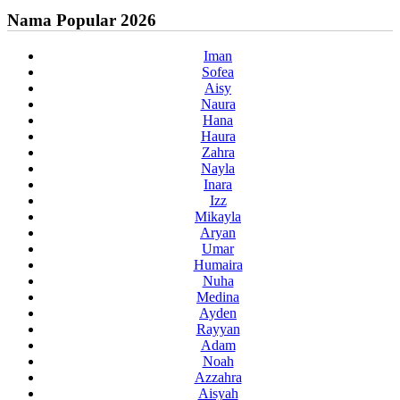
Nama Popular 2026
Iman
Sofea
Aisy
Naura
Hana
Haura
Zahra
Nayla
Inara
Izz
Mikayla
Aryan
Umar
Humaira
Nuha
Medina
Ayden
Rayyan
Adam
Noah
Azzahra
Aisyah