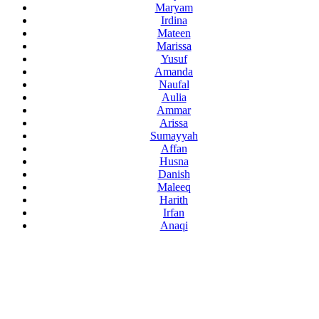
Maryam
Irdina
Mateen
Marissa
Yusuf
Amanda
Naufal
Aulia
Ammar
Arissa
Sumayyah
Affan
Husna
Danish
Maleeq
Harith
Irfan
Anaqi