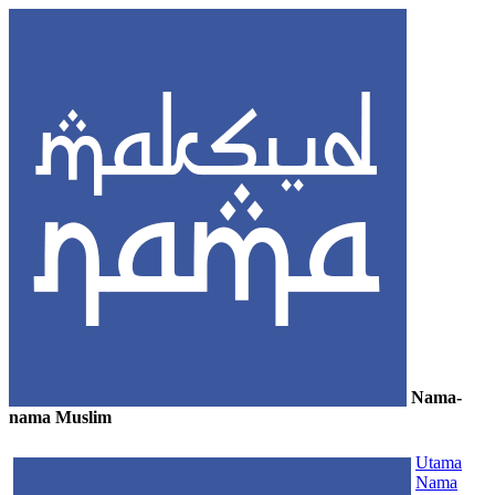
Nama-
nama Muslim
≡
Utama
Nama