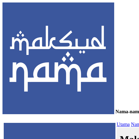
Nama-nam
≡
Utama
Nam