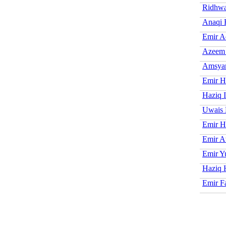
Ridhwa
Anaqi 
Emir A
Azeem
Amsyar
Emir H
Haziq 
Uwais 
Emir H
Emir At
Emir Y
Haziq 
Emir Fa