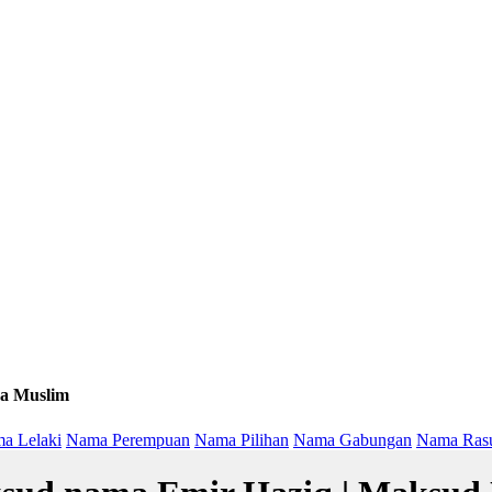
a Muslim
a Lelaki
Nama Perempuan
Nama Pilihan
Nama Gabungan
Nama Ras