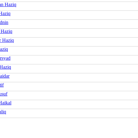
n Haziq
Haziq
dnin
 Haziq
 Haziq
aziq
Irsyad
Haziq
aidar
if
usuf
Haikal
liq