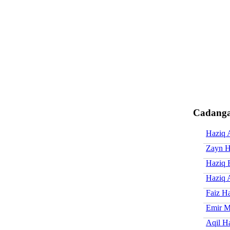
Cadanga
Haziq
Zayn H
Haziq 
Haziq 
Faiz H
Emir M
Aqil H