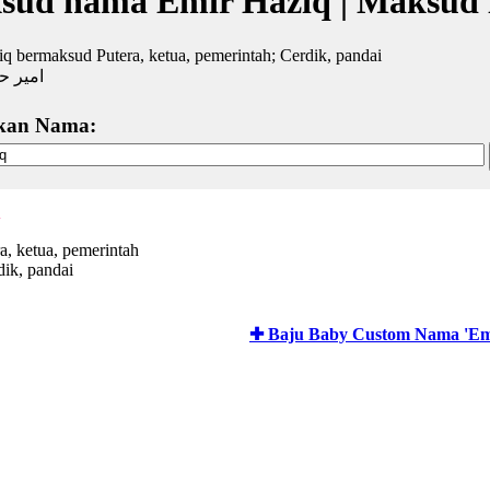
sud nama Emir Haziq | Maksud
q bermaksud Putera, ketua, pemerintah; Cerdik, pandai
امير ح
kan Nama:
q
a, ketua, pemerintah
dik, pandai
✚ Baju Baby Custom Nama 'Em