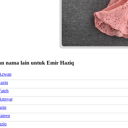
n nama lain untuk Emir Haziq
 Azwan
aziq
Fateh
Amsyar
aziq
ateen
aziq