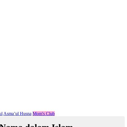
ul
Asma’ul Husna
Mom's Club