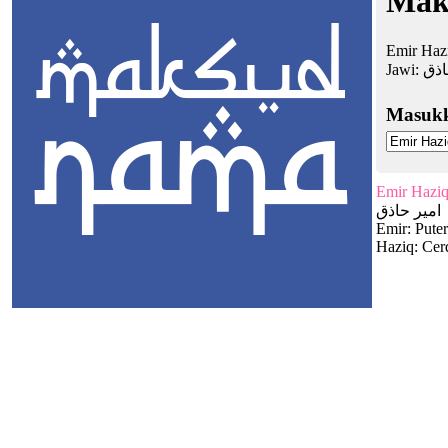
Mak
Emir Hazi
Jawi:
اذق
Masuk
Emir Hazi
امير حاذق
Emir: Puter
Haziq: Cer