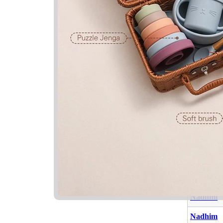
Nama Ya
Nama
Nadimah
Emira
Nadhmi
Nadhim