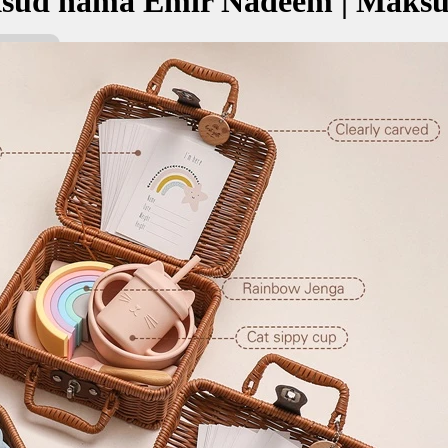
sud nama Emir Nadeem | Maksu
em bermaksud Putera, ketua, pemerintah; Rakan, sahabat
امير ن
kan Nama:
em
a, ketua, pemerintah
kan, sahabat
✚ Baju Baby Custom Nama 'Em