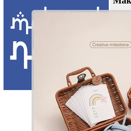
Mak
Emir Nade
Jawi:
ديم
Masuk
Emir Nade
امير نديم
Emir: Puter
Nadeem: Ra