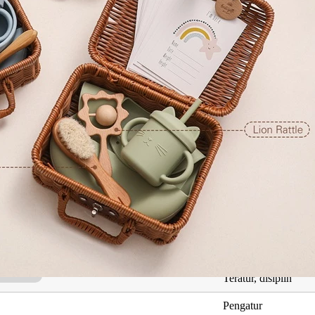
ng Berkaitan dengan Emir Nadeem
Maksud
Teman akrab
Puteri, ratu
Teratur, disiplin
Pengatur