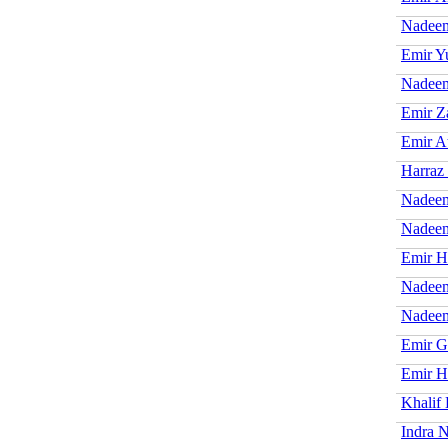
Nadeem
Emir Y
Nadeem
Emir Z
Emir At
Harraz
Nadee
Nadee
Emir H
Nadeem
Nadeem
Emir G
Emir H
Khalif
Indra 