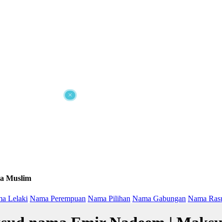
×
a Muslim
a Lelaki
Nama Perempuan
Nama Pilihan
Nama Gabungan
Nama Ras