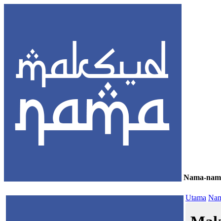
Nama-nam
≡
Utama
Nam