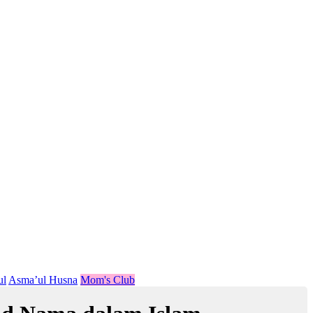
ul
Asma’ul Husna
Mom's Club