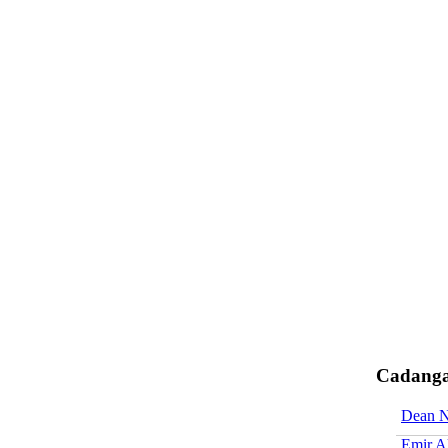
Cadanga
Dean 
Emir A