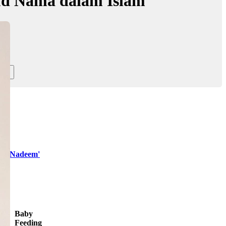
d Nama dalam Islam
ir Nadeem'
Baby
Feeding