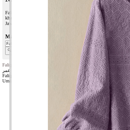
Faliq Umar bermaksud Cahaya; Yang memakmurkan, nama
khalifah
Jawi:
فالق عمر
Masukkan Nama:
Faliq Umar
فالق عمر
Faliq: Cahaya
Umar: Yang memakmurkan, nama khalifah
✚ Baju Baby Custom Nama 'Faliq Umar'