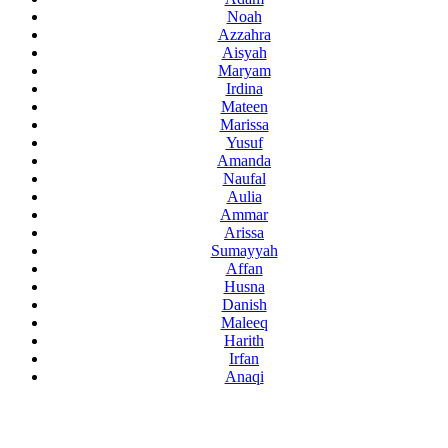
Noah
Azzahra
Aisyah
Maryam
Irdina
Mateen
Marissa
Yusuf
Amanda
Naufal
Aulia
Ammar
Arissa
Sumayyah
Affan
Husna
Danish
Maleeq
Harith
Irfan
Anaqi