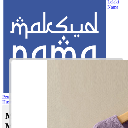
Lelaki
Nama
Perempuan
Nama Pilihan
Nama Gabungan
Nama Rasul
Asma’ul
Husna
Mom's Club
Maksud nama Faliq Umar |
Maksud Nama dalam Islam