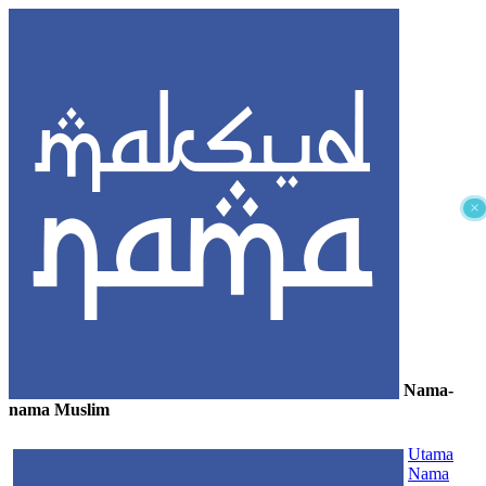
×
Nama-
nama Muslim
≡
Utama
Nama