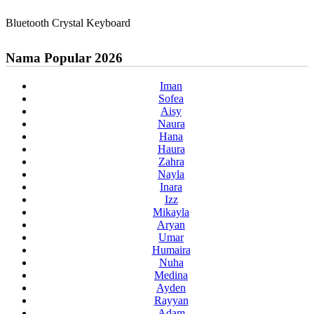
Bluetooth Crystal Keyboard
Nama Popular 2026
Iman
Sofea
Aisy
Naura
Hana
Haura
Zahra
Nayla
Inara
Izz
Mikayla
Aryan
Umar
Humaira
Nuha
Medina
Ayden
Rayyan
Adam