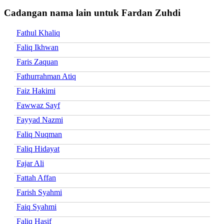
Cadangan nama lain untuk Fardan Zuhdi
Fathul Khaliq
Faliq Ikhwan
Faris Zaquan
Fathurrahman Atiq
Faiz Hakimi
Fawwaz Sayf
Fayyad Nazmi
Faliq Nuqman
Faliq Hidayat
Fajar Ali
Fattah Affan
Farish Syahmi
Faiq Syahmi
Faliq Hasif