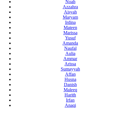
Noah
Azzahra
Aisyah
Maryam
Irdina
Mateen
Marissa
Yusuf
Amanda
Naufal
Aulia
Ammar
Arissa
Sumayyah
Affan
Husna
Danish
Maleeq
Harith
Irfan
Anaqi