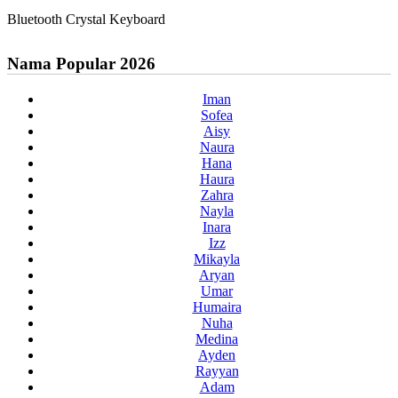
Bluetooth Crystal Keyboard
Nama Popular 2026
Iman
Sofea
Aisy
Naura
Hana
Haura
Zahra
Nayla
Inara
Izz
Mikayla
Aryan
Umar
Humaira
Nuha
Medina
Ayden
Rayyan
Adam