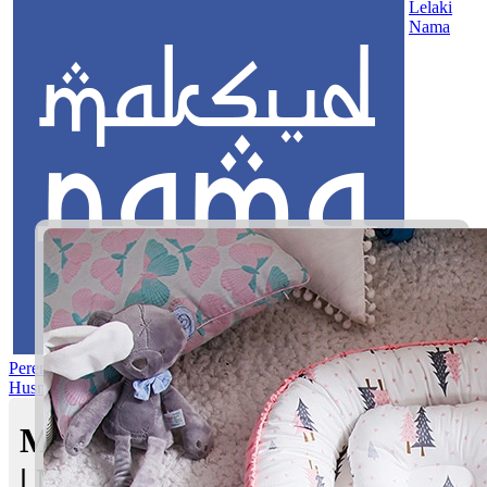
Lelaki
Nama
Perempuan
Nama Pilihan
Nama Gabungan
Nama Rasul
Asma’ul
Husna
Mom's Club
Maksud nama Fardan Zuhdi
| Maksud Nama dalam Islam