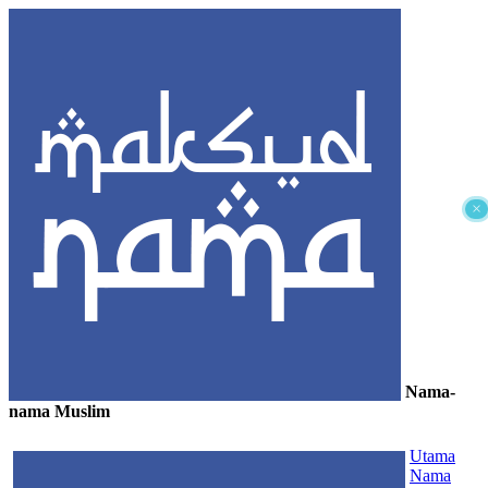
×
Nama-
nama Muslim
≡
Utama
Nama