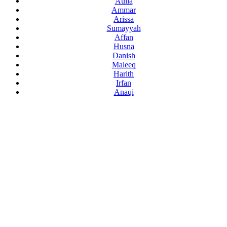
Aulia
Ammar
Arissa
Sumayyah
Affan
Husna
Danish
Maleeq
Harith
Irfan
Anaqi