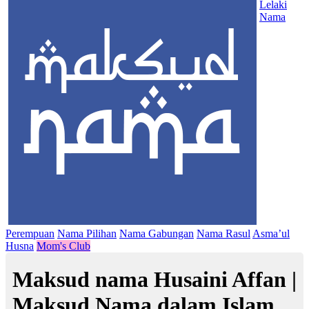
Lelaki
Nama
Perempuan
Nama Pilihan
Nama Gabungan
Nama Rasul
Asma’ul
Husna
Mom's Club
Maksud nama Husaini Affan |
Maksud Nama dalam Islam