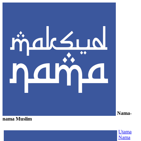
Nama-
nama Muslim
≡
Utama
Nama