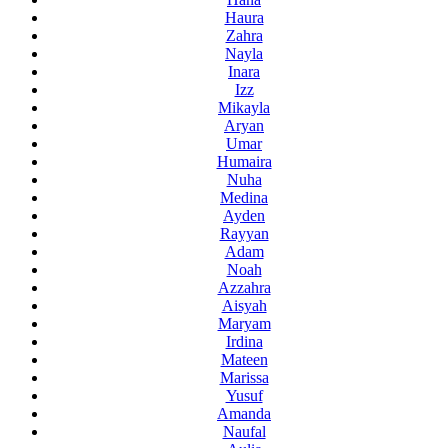
Haura
Zahra
Nayla
Inara
Izz
Mikayla
Aryan
Umar
Humaira
Nuha
Medina
Ayden
Rayyan
Adam
Noah
Azzahra
Aisyah
Maryam
Irdina
Mateen
Marissa
Yusuf
Amanda
Naufal