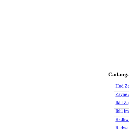
Cadanga
Hud Z
Zayne 
Iklil Z
Iklil I
Radhw
Radwa