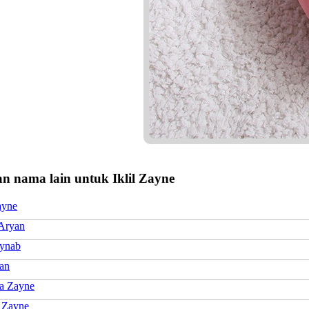
n nama lain untuk Iklil Zayne
ayne
Aryan
aynab
man
a Zayne
 Zayne