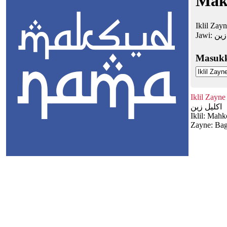
Maks
Iklil Zay
Jawi:
زين
Masuk
Iklil Zayne
اكليل زين
Iklil: Mahk
Zayne: Bag