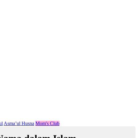
ul
Asma’ul Husna
Mom's Club