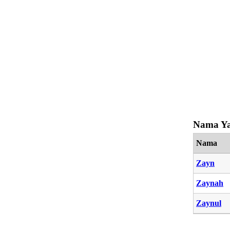
Nama Ya
Nama
Zayn
Zaynah
Zaynul