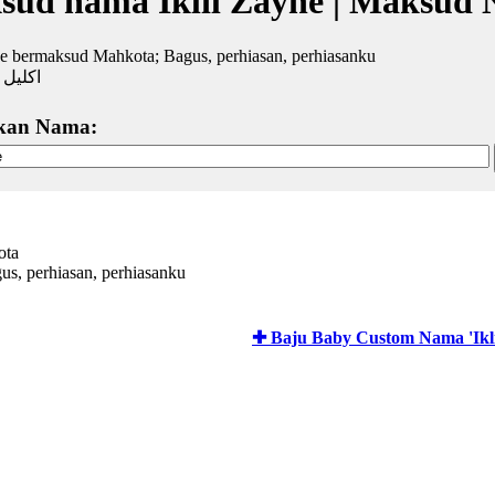
ud nama Iklil Zayne | Maksud
ne bermaksud Mahkota; Bagus, perhiasan, perhiasanku
اكليل 
kan Nama:
ota
us, perhiasan, perhiasanku
✚ Baju Baby Custom Nama 'Ikli