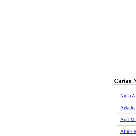
Carian 
Nuha A
Ayla In
Aqif Mu
Afrina 