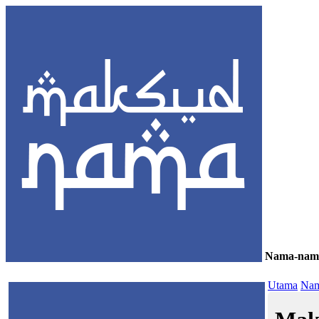
Nama-nam
≡
Utama
Nam