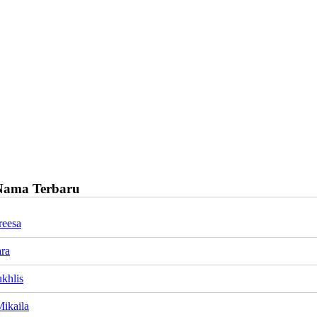
Nama Terbaru
reesa
ara
khlis
Mikaila