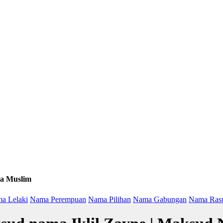
a Muslim
a Lelaki
Nama Perempuan
Nama Pilihan
Nama Gabungan
Nama Ras