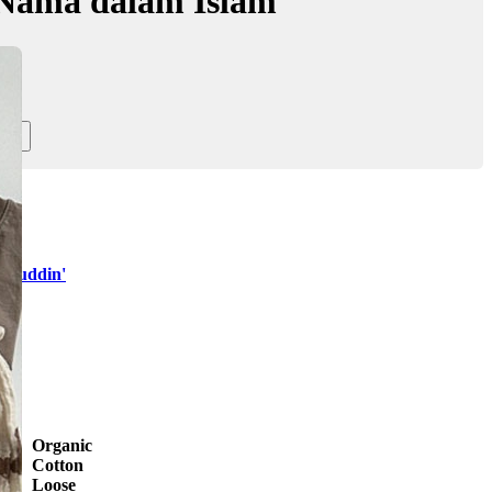
Nama dalam Islam
aduddin'
Organic
Cotton
Loose