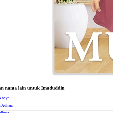
n nama lain untuk Imaduddin
 Khayr
m Adham
Adhwa