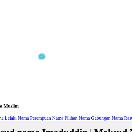
×
a Muslim
a Lelaki
Nama Perempuan
Nama Pilihan
Nama Gabungan
Nama Ras