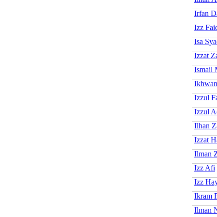
Irfan D
Izz Fai
Isa Sya
Izzat 
Ismail
Ikhwan
Izzul F
Izzul A
Ilhan 
Izzat 
Ilman 
Izz Afi
Izz Ha
Ikram 
Ilman 