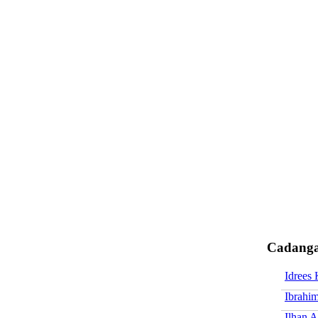
Cadanga
Idrees
Ibrahi
Ilhan 