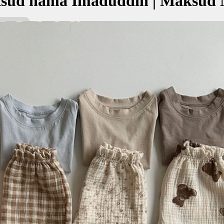
sud nama Imaduddin | Maksud 
n bermaksud Tiang agama
kan Nama:
 Tiang agama
✚ Baju Baby Custom Nama 'Im