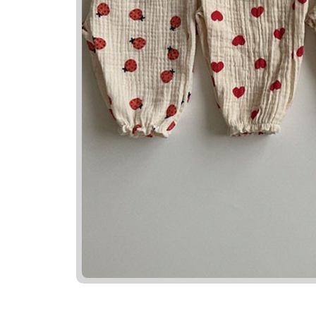
Nama Ya
Nama
Majdudd