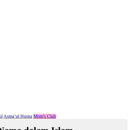
ul
Asma’ul Husna
Mom's Club