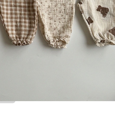
ng Berkaitan dengan Imaduddin
Maksud
in
Kemuliaan agama