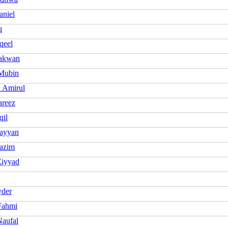
aniel
q
qeel
Zakwan
 Mubin
 Amirul
areez
qil
Zayyan
Hazim
Ziyyad
yder
Fahmi
Naufal