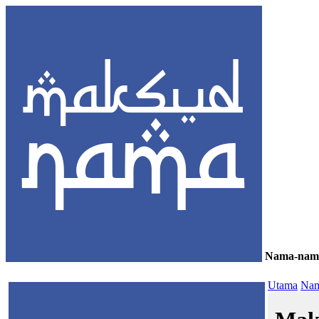
Nama-nam
≡
Utama
Nam