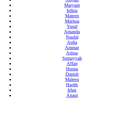
Maryam
Irdina
Mateen
Marissa
Yusuf
Amanda
Naufal
Aulia
Ammar
Arissa
Sumayyah
Affan
Husna
Danish
Maleeq
Harith
Irfan
Anaqi