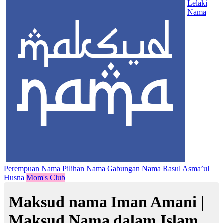
Lelaki
Nama
Perempuan
Nama Pilihan
Nama Gabungan
Nama Rasul
Asma’ul
Husna
Mom's Club
Maksud nama Iman Amani |
Maksud Nama dalam Islam