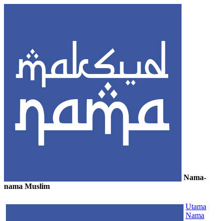
Nama-
nama Muslim
≡
Utama
Nama