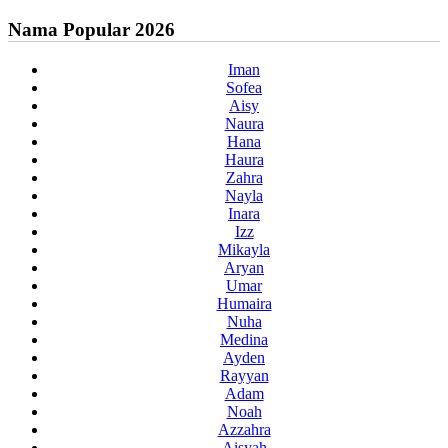
Nama Popular 2026
Iman
Sofea
Aisy
Naura
Hana
Haura
Zahra
Nayla
Inara
Izz
Mikayla
Aryan
Umar
Humaira
Nuha
Medina
Ayden
Rayyan
Adam
Noah
Azzahra
Aisyah