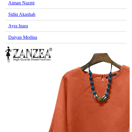
Aiman Nazmi
Sidiq Akashah
Ayra Inara
Daiyan Medina