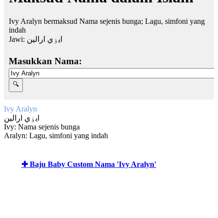
Ivy Aralyn bermaksud Nama sejenis bunga; Lagu, simfoni yang
indah
Jawi:
ايۏي ارالين
Masukkan Nama:
Ivy Aralyn
ايۏي ارالين
Ivy: Nama sejenis bunga
Aralyn: Lagu, simfoni yang indah
✚ Baju Baby Custom Nama 'Ivy Aralyn'