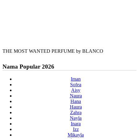
THE MOST WANTED PERFUME by BLANCO
Nama Popular 2026
Iman
Sofea
Aisy
Naura
Hana
Haura
Zahra
Nayla
Inara
Izz
Mikayla