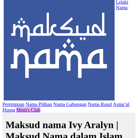
Lelaki
Nama
Perempuan
Nama Pilihan
Nama Gabungan
Nama Rasul
Asma’ul
Husna
Mom's Club
Maksud nama Ivy Aralyn |
Maksud Nama dalam Islam