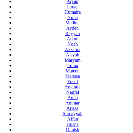
Aryan
Umar
Humaira
Nuha
Medina
Ayden
Rayyan
Adam
Noah
Azzahra
Aisyah
Maryam
Irdina
Mateen
Marissa
Yusuf
Amanda
Naufal
Aulia
Ammar
Arissa
Sumayyah
Affan
Husna
Danish