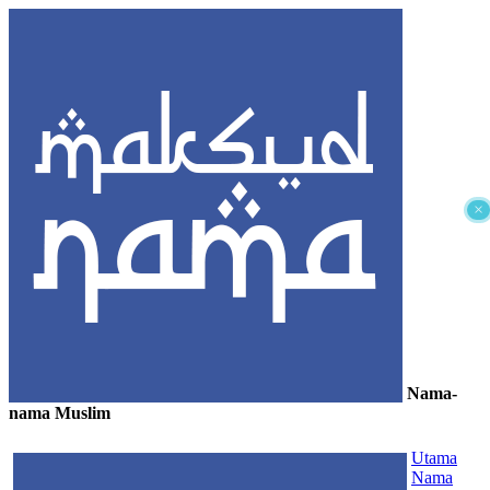
×
Nama-
nama Muslim
≡
Utama
Nama