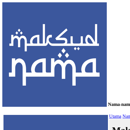
Nama-nam
≡
Utama
Nam