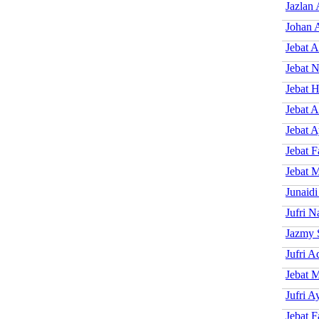
Jazlan
Johan A
Jebat A
Jebat 
Jebat H
Jebat 
Jebat 
Jebat F
Jebat 
Junaidi
Jufri N
Jazmy 
Jufri 
Jebat 
Jufri A
Jebat F