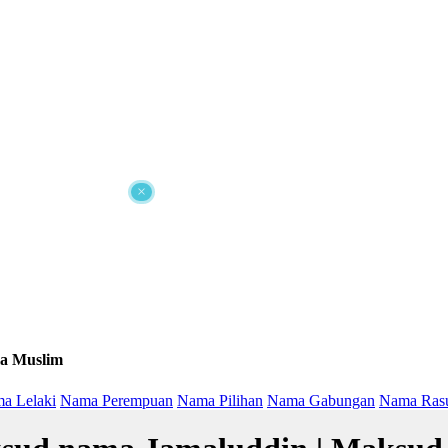
×
a Muslim
a Lelaki
Nama Perempuan
Nama Pilihan
Nama Gabungan
Nama Ras