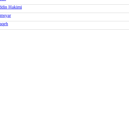
ddin Hakimi
Amsyar
Faqeh