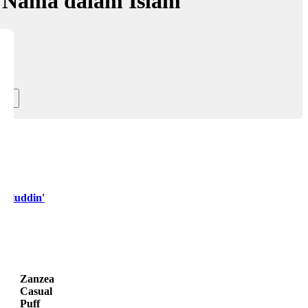
 Nama dalam Islam
maluddin'
Zanzea
Casual
Puff