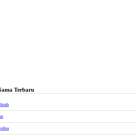
Nama Terbaru
ahrah
an
Sofea