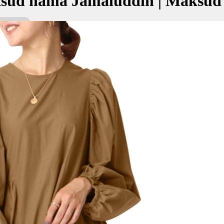
sud nama Jamaluddin | Maksud
in bermaksud Keindahan agama
جمال ال
kan Nama:
ج
: Keindahan agama
✚ Baju Baby Custom Nama 'Ja