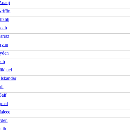
 Anaqi
riffin
lfatih
Noah
arraz
Aryan
Ayden
ath
Mikhael
 Iskandar
ail
Saif
Aqmal
Maleeq
yden
atih