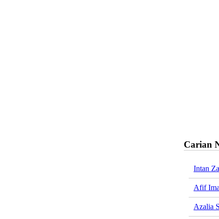
Carian 
Intan Z
Afif Im
Azalia 