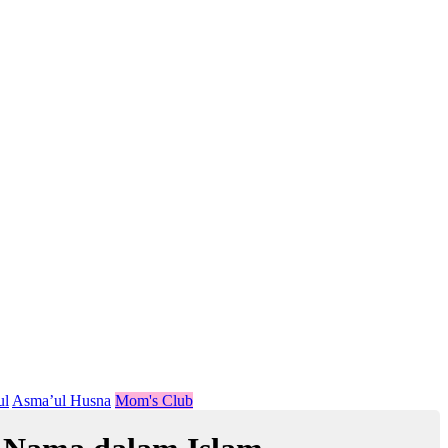
ul
Asma’ul Husna
Mom's Club