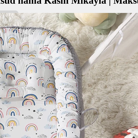
sud nama Kasih Mikayla | Maks
kayla bermaksud Kasih; Pemberian Allah
كاسيه ميخائ
kan Nama:
yla
كاسي
ih
emberian Allah
✚ Baju Baby Custom Nama 'Kas