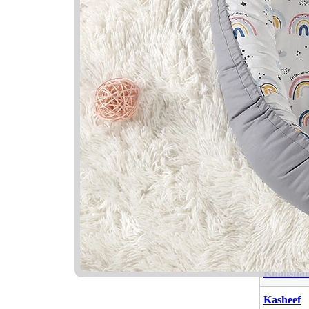
Nama Ya
Nama
Keisha
Akashah
Khalisha
Kasheef