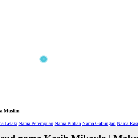
×
a Muslim
a Lelaki
Nama Perempuan
Nama Pilihan
Nama Gabungan
Nama Ras