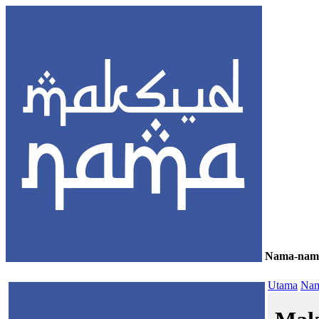
Nama-nam
≡
Utama
Nam