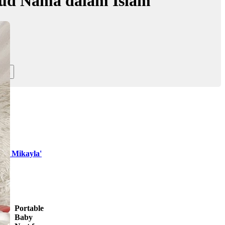
ud Nama dalam Islam
ih Mikayla'
Portable
Baby