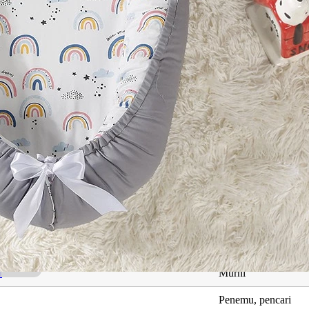
ng Berkaitan dengan Kasih Mikayla
Maksud
Hidup dalam keadaa
Istimewa, cemerlang
h
Murni
Penemu, pencari