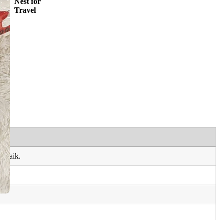
Nest for
Travel
n baik.