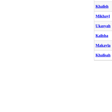
Khalish
Mikhayl
Ukasyah
Kalisha
Makayla
Khalisah