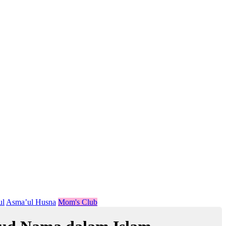
ul
Asma’ul Husna
Mom's Club