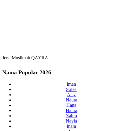
Jersi Muslimah QAYRA
Nama Popular 2026
Iman
Sofea
Aisy
Naura
Hana
Haura
Zahra
Nayla
Inara