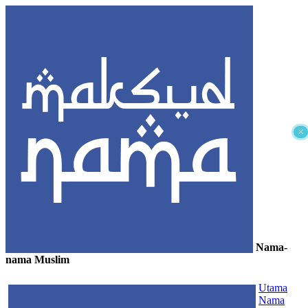
×
Nama-
nama Muslim
≡
Utama
Nama