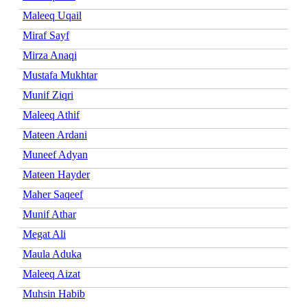
Maleeq Uqail
Miraf Sayf
Mirza Anaqi
Mustafa Mukhtar
Munif Ziqri
Maleeq Athif
Mateen Ardani
Muneef Adyan
Mateen Hayder
Maher Saqeef
Munif Athar
Megat Ali
Maula Aduka
Maleeq Aizat
Muhsin Habib