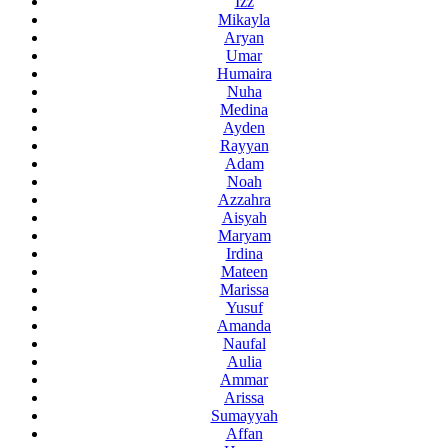
Izz
Mikayla
Aryan
Umar
Humaira
Nuha
Medina
Ayden
Rayyan
Adam
Noah
Azzahra
Aisyah
Maryam
Irdina
Mateen
Marissa
Yusuf
Amanda
Naufal
Aulia
Ammar
Arissa
Sumayyah
Affan