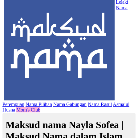
Lelaki
Nama
Perempuan
Nama Pilihan
Nama Gabungan
Nama Rasul
Asma’ul
Husna
Mom's Club
Maksud nama Nayla Sofea |
Maksud Nama dalam Islam