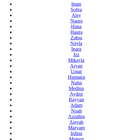
Iman
Sofea
Aisy
Naura
Hana
Haura
Zahra
Nayla
Inara
Izz
Mikayla
Aryan
Umar
Humaira
Nuha
Medina
Ayden
Rayyan
Adam
Noah
Azzahra
Aisyah
Maryam
Irdina
Mateen