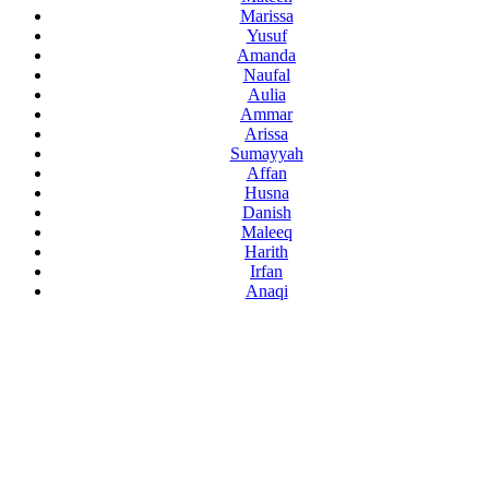
Marissa
Yusuf
Amanda
Naufal
Aulia
Ammar
Arissa
Sumayyah
Affan
Husna
Danish
Maleeq
Harith
Irfan
Anaqi