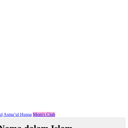
ul
Asma’ul Husna
Mom's Club