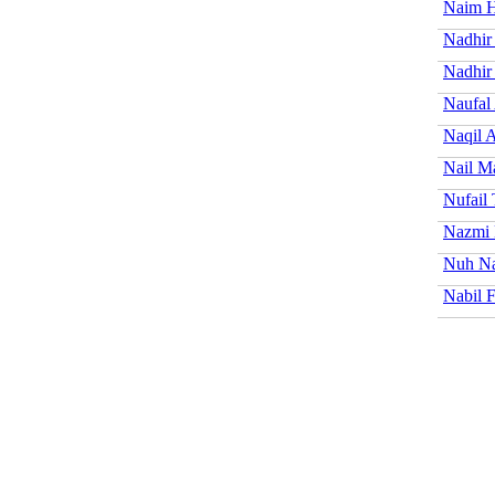
Naim H
Nadhir
Nadhir 
Naufal
Naqil A
Nail M
Nufail 
Nazmi
Nuh Na
Nabil F