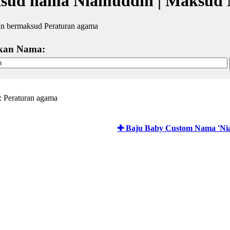
sud nama Niamuddin | Maksud 
n bermaksud Peraturan agama
kan Nama:
 Peraturan agama
✚ Baju Baby Custom Nama 'Ni