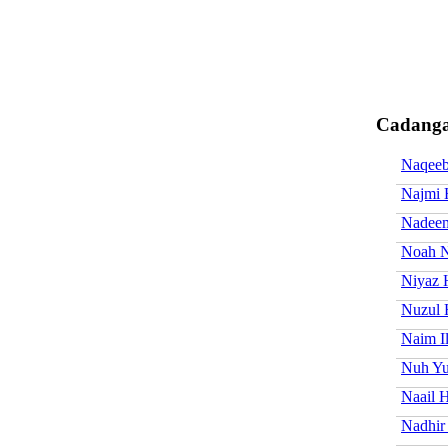
Cadanga
Naqeeb
Najmi 
Nadeem
Noah N
Niyaz 
Nuzul 
Naim I
Nuh Yu
Naail 
Nadhir