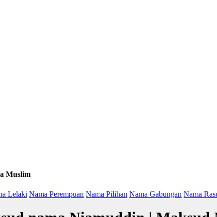
a Muslim
a Lelaki
Nama Perempuan
Nama Pilihan
Nama Gabungan
Nama Ras