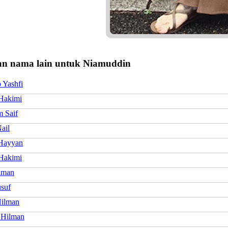
n nama lain untuk Niamuddin
 Yashfi
Hakimi
 Saif
ail
Hayyan
Hakimi
lman
suf
Hilman
 Hilman