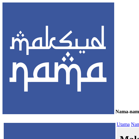
Nama-nam
≡
Utama
Nam