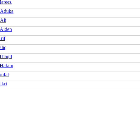
areez
 Aduka
Ali
 Aiden
rif
aliq
Thaqif
 Hakim
ufal
ikri