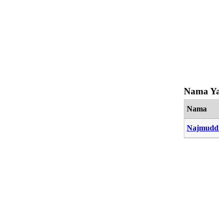
Nama Ya
Nama
Najmudd