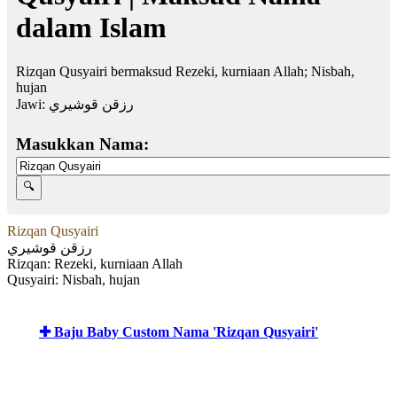
dalam Islam
Rizqan Qusyairi bermaksud Rezeki, kurniaan Allah; Nisbah,
hujan
Jawi:
رزقن قوشيري
Masukkan Nama:
Rizqan Qusyairi
رزقن قوشيري
Rizqan: Rezeki, kurniaan Allah
Qusyairi: Nisbah, hujan
✚ Baju Baby Custom Nama 'Rizqan Qusyairi'