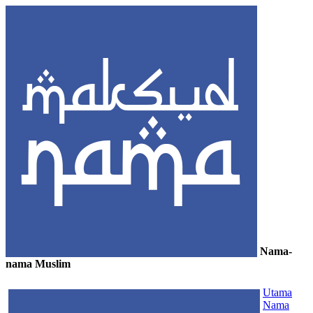
Nama-
nama Muslim
≡
Utama
Nama