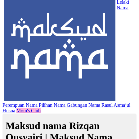
Lelaki
Nama
Perempuan
Nama Pilihan
Nama Gabungan
Nama Rasul
Asma’ul
Husna
Mom's Club
Maksud nama Rizqan
Qusyairi | Maksud Nama