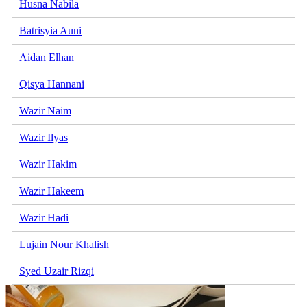
Husna Nabila
Batrisyia Auni
Aidan Elhan
Qisya Hannani
Wazir Naim
Wazir Ilyas
Wazir Hakim
Wazir Hakeem
Wazir Hadi
Lujain Nour Khalish
Syed Uzair Rizqi