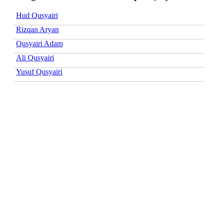
Hud Qusyairi
Rizqan Aryan
Qusyairi Adam
Ali Qusyairi
Yusuf Qusyairi