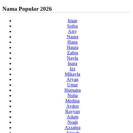
Nama Popular 2026
Iman
Sofea
Aisy
Naura
Hana
Haura
Zahra
Nayla
Inara
Izz
Mikayla
Aryan
Umar
Humaira
Nuha
Medina
Ayden
Rayyan
Adam
Noah
Azzahra
Aisyah