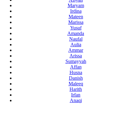
Maryam
Irdina
Mateen
Marissa
Yusuf
Amanda
Naufal
Aulia
Ammar
Arissa
Sumayyah
Affan
Husna
Danish
Maleeq
Harith
Irfan
Anaqi