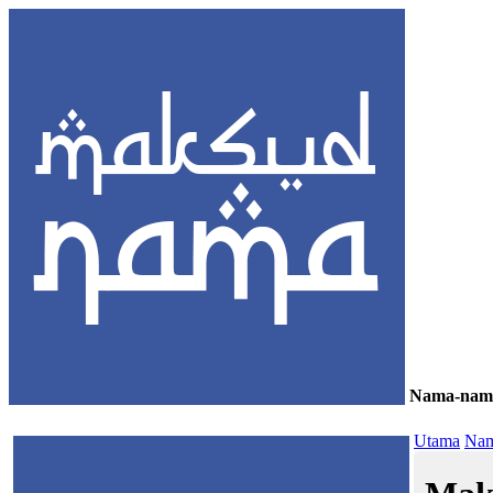
Nama-nam
≡
Utama
Nam