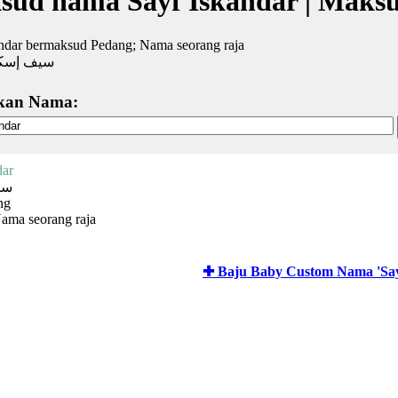
sud nama Sayf Iskandar | Maks
ndar bermaksud Pedang; Nama seorang raja
سيف إسكن
kan Nama:
dar
سي
ng
Nama seorang raja
✚ Baju Baby Custom Nama 'Say