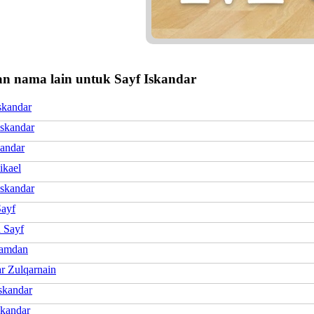
n nama lain untuk Sayf Iskandar
skandar
Iskandar
kandar
ikael
Iskandar
ayf
 Sayf
Hamdan
r Zulqarnain
skandar
skandar