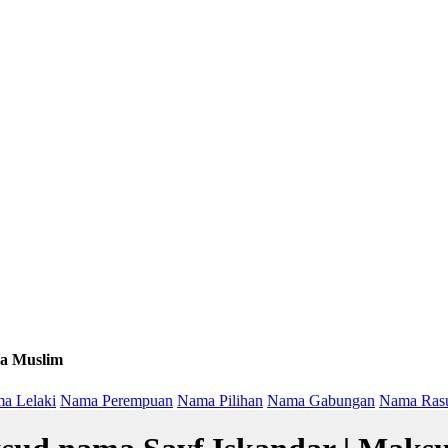
a Muslim
a Lelaki
Nama Perempuan
Nama Pilihan
Nama Gabungan
Nama Ras