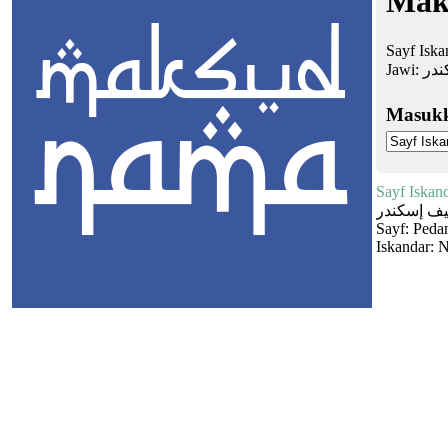
Mak
Sayf Iska
Jawi:
در
Masuk
Sayf Iskan
ف إسكندر
Sayf: Peda
Iskandar: 