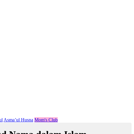
ul
Asma’ul Husna
Mom's Club