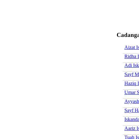
Cadanga
Aizat I
Ridha 
Adi Is
Sayf M
Haziq 
Umar S
Ayyash
Sayf 
Iskanda
Aariz I
Tuah I