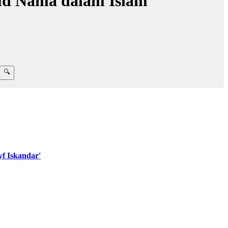
ud Nama dalam Islam
f Iskandar'