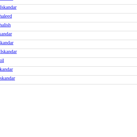
Iskandar
haleed
halish
kandar
skandar
 Iskandar
il
skandar
Iskandar